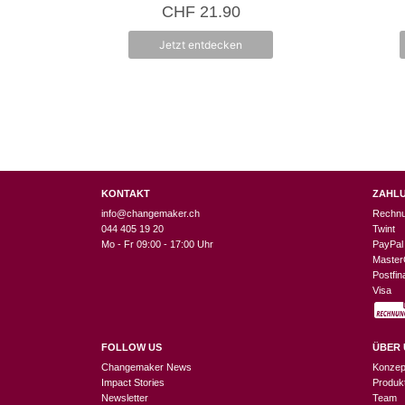
5.00
CHF
21.90
von 5
Jetzt entdecken
KONTAKT
ZAHL
info@changemaker.ch
Rechn
044 405 19 20
Twint
Mo - Fr 09:00 - 17:00 Uhr
PayPal
Master
Postfi
Visa
FOLLOW US
ÜBER 
Changemaker News
Konzep
Impact Stories
Produk
Newsletter
Team