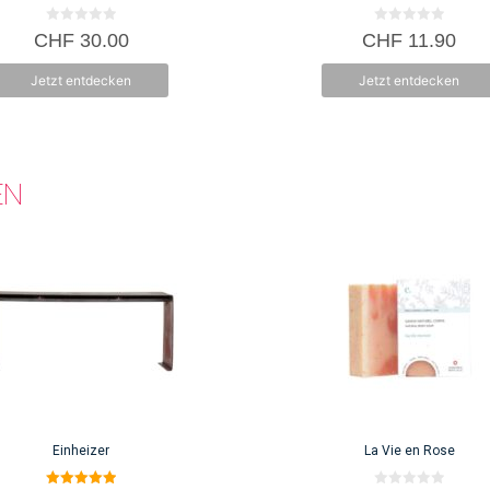
0
0
CHF
30.00
CHF
11.90
v
v
o
o
n
n
Jetzt entdecken
Jetzt entdecken
5
5
EN
Einheizer
La Vie en Rose