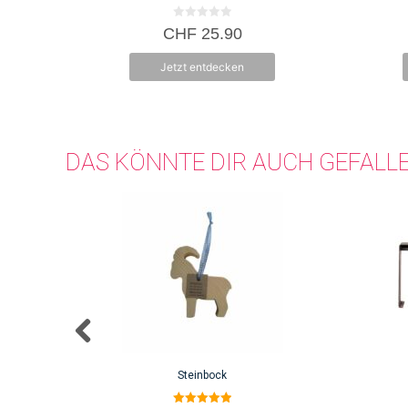
0
CHF
25.90
v
o
n
Jetzt entdecken
5
DAS KÖNNTE DIR AUCH GEFALL
Steinbock