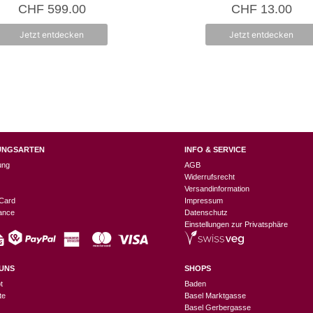
5.00
0
CHF
599.00
CHF
13.00
von 5
v
o
n
Jetzt entdecken
Jetzt entdecken
5
UNGSARTEN
INFO & SERVICE
ung
AGB
Widerrufsrecht
Versandinformation
Card
Impressum
nance
Datenschutz
Einstellungen zur Privatsphäre
UNS
SHOPS
t
Baden
te
Basel Marktgasse
Basel Gerbergasse