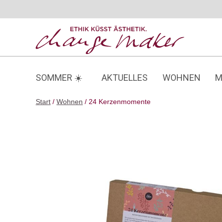
Zum
Inhalt
springen
SOMMER ☀️
AKTUELLES
WOHNEN
M
Start
/
Wohnen
/ 24 Kerzenmomente