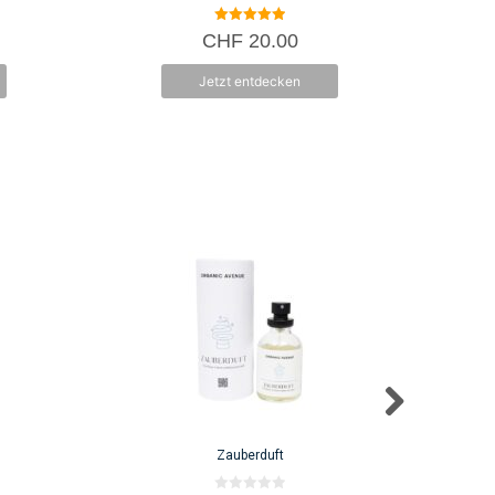
5.00
CHF
20.00
von 5
Jetzt entdecken
Zauberduft