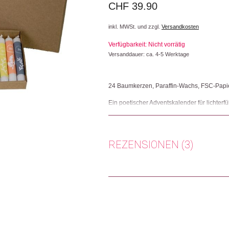
CHF
39.90
inkl. MWSt. und zzgl.
Versandkosten
Verfügbarkeit: Nicht vorrätig
Versanddauer: ca. 4-5 Werktage
24 Baumkerzen, Paraffin-Wachs, FSC-Papi
Ein poetischer Adventskalender für lichterf
Botschaft und schenkt täglich eine Stunde
Ruhe und Besinnung in die Vorweihnachtsz
Herkunft: Schweiz
REZENSIONEN (3)
Produktion: Schweiz
Artikelnummer: 109285.01
Kategorien:
Adventskalender🎄
,
Weihnacht
Uschi B.
(Verifizierter Käufer)
–
Weitere Produkte shoppen, die diesem Cha
Switzerland
Schnelle Lieferung, top Pr