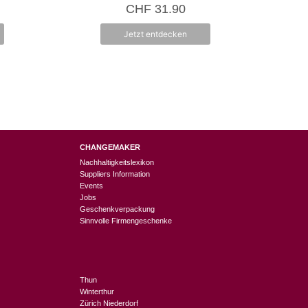
0
CHF
31.90
v
o
n
Jetzt entdecken
5
CHANGEMAKER
Nachhaltigkeitslexikon
Suppliers Information
Events
Jobs
Geschenkverpackung
Sinnvolle Firmengeschenke
Thun
Winterthur
Zürich Niederdorf