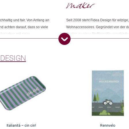
Dieses Produkt weiterempfehlen:
Sabrina Albisetti
(Verifizierter
Zurich, Switzerland
hhaltig und fair. Von Anfang an
Seit 2008 steht Fidea Design für witzig
nd achten darauf, dass so viele
Wohnaccessoires. Gegründet von der da
 Menschen mit einer
Design zu einer Plattform für verschied
Peter W.
(Verifizierter Käufer)
–
volle Arbeit generieren. Neben
beschäftig das Team rund um Franziska
punkt. Anregungen,
immer mehr Produkte inhouse.
Nur angemeldete Kunden, die dieses
mgesetzt und weiterentwickelt.
 DESIGN
Italianità – cin cin!
Rennvelo