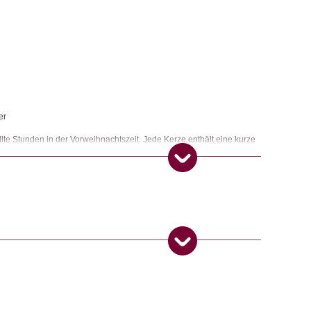
er
üllte Stunden in der Vorweihnachtszeit. Jede Kerze enthält eine kurze
 Licht und Wärme. Der Adventskalender bringt somit Momente der
eit.
sgeschenke
,
Wohnen
17. November 2025
5
von 5
ngemaker Kriterium entsprechen:
odukt