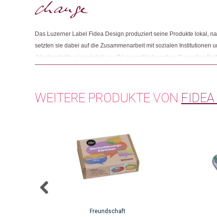
Das Luzerner Label Fidea Design produziert seine Produkte lokal, nac
setzten sie dabei auf die Zusammenarbeit mit sozialen Institutionen u
Arbeitsschritte wie möglich vor Ort ausgeführt werden. Sie wollen für
Beeinträchtigung oder mit erschwertem Zugang zum Arbeitsmarkt sinn
der Produktion steht der Austausch mit den Produzierenden im Mittel
Verbesserungsvorschläge und Inputs werden laufend aufgenommen, u
WEITERE PRODUKTE VON
FIDEA
Freundschaft