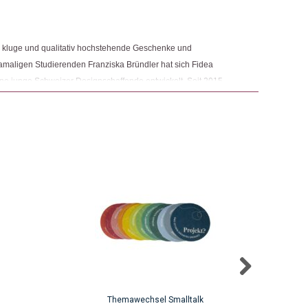
 Käufer)
–
26. November 2024
5
von 5
e, kluge und qualitativ hochstehende Geschenke und
maligen Studierenden Franziska Bründler hat sich Fidea
ene junge Schweizer Designschaffende entwickelt. Seit 2015
22. November 2024
 Bründler zudem eigene Designschaffende und entwirft auch
4
von 5
 Produkt gekauft haben, dürfen eine Rezension abgeben.
Themawechsel Smalltalk