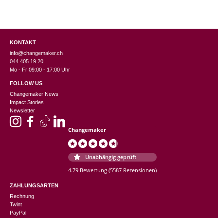
Vinoos wurde 2013 von drei ambitionierten Geschäftsfrauen in den
Niederlanden gegründet. "Als ich meine leeren Weinflaschen in einer alten
KONTAKT
Kiste sah, wurde mir klar, dass hier eine bessere und schönere
info@changemaker.ch
044 405 19 20
Verwendung möglich war.” Aus diesem Gedanken heraus entwickelte eine
Mo - Fr 09:00 - 17:00 Uhr
der Gründerinnen, Mireille Reuling, das Upcycling-Konzept Vinoos Wine
FOLLOW US
Jewellery – Message from a bottle.
Changemaker News
Impact Stories
Newsletter
Herkunft: Niederlande
Produkte: Schmuck
Changemaker
Unabhängig geprüft
4.79 Bewertung
(5587 Rezensionen)
ZAHLUNGSARTEN
Rechnung
Twint
PayPal