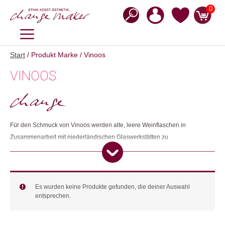
Zum
0
Inhalt
springen
MENÜ
Start
/ Produkt Marke / Vinoos
VINOOS
Für den Schmuck von Vinoos werden alte, leere Weinflaschen in
Zusammenarbeit mit niederländischen Glaswerkstätten zu
wunderschönen Perlen umgeschmolzen und anschliessend manuell im
Vinoos-Atelier weiterverarbeitet. Alle Schmuckstücke sind aus
hochwertigem Edelstahl gefertigt und werden von einer liebevollen
kleinen Nachricht begleitet, die man sich selbst oder einem anderen
Es wurden keine Produkte gefunden, die deiner Auswahl
entsprechen.
wünschen möchte.