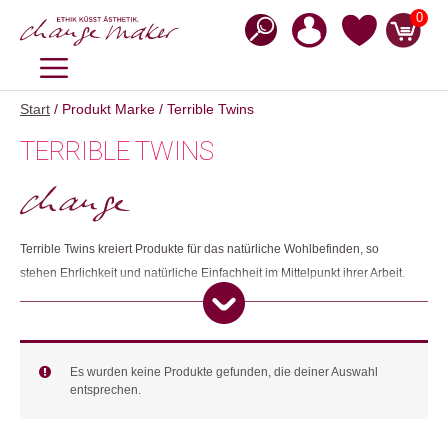
Zum
0
Inhalt
springen
MENÜ
Start
/ Produkt Marke / Terrible Twins
TERRIBLE TWINS
Terrible Twins kreiert Produkte für das natürliche Wohlbefinden, so
stehen Ehrlichkeit und natürliche Einfachheit im Mittelpunkt ihrer Arbeit.
Alle Produkte werden in Schweden in Handarbeit aus biologischen
Weizen und natürlichen Leinen hergestellt. Das Unternehmen ist B-Corp
zertifiziert. Zertifizierte B-Corps sind Unternehmen, die nachweislich die
höchsten Standards für Sozial- und Umweltverträglichkeit, rechtliche
Es wurden keine Produkte gefunden, die deiner Auswahl
entsprechen.
Unternehmensverantwortung und öffentliche Transparenz erfüllen.