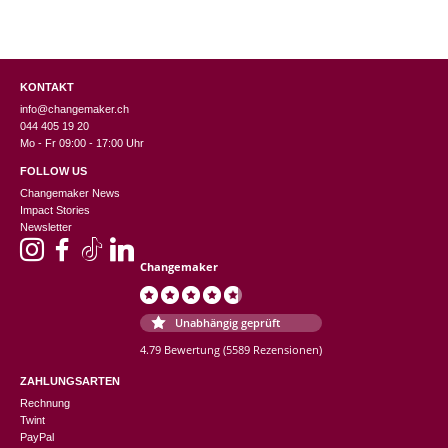
Terrible Twins wurde 2006 von den schwedischen Geschwistern Sara und
Karin gegründet. Beide waren schon lange als Designerinnen und
KONTAKT
Produktentwicklerinnen tätig. Der Name ihres Labels stammt aus den 80er-
info@changemaker.ch
044 405 19 20
Jahren: die Geschwister trugen stets knallige Outfits und knalliges Make Up
Mo - Fr 09:00 - 17:00 Uhr
und wurden deswegen "Terrible Twins" genannt.
FOLLOW US
Changemaker News
Herkunft: Schweden
Impact Stories
Newsletter
Produkte: Wärmekissen
Changemaker
Unabhängig geprüft
4.79 Bewertung
(5589 Rezensionen)
ZAHLUNGSARTEN
Rechnung
Twint
PayPal