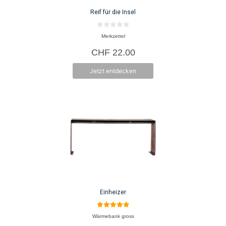
Reif für die Insel
0
Merkzettel
v
o
CHF
22.00
n
5
Jetzt entdecken
Einheizer
5.00
Wärmebank gross
von 5