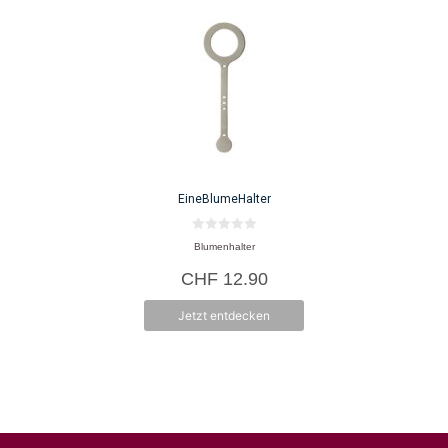
EineBlumeHalter
0
Blumenhalter
v
o
CHF
12.90
n
5
Jetzt entdecken