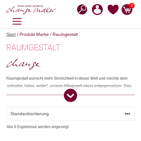
Zum
0
Inhalt
springen
MENÜ
Start
/ Produkt Marke / Raumgestalt
RAUMGESTALT
Raumgestalt wünscht mehr Sinnlichkeit in dieser Welt und möchte dem
‚schneller, höher, weiter", unserer Alltagswelt etwas entgegensetzen. Dies
tut Raumgestalt, indem durch handgemachte Produkte Umgebungen
erschaffen werden, die vom Einfachen, Klaren sprechen, und die aus
ihrer Materialhaftigkeit heraus überzeugen - ohne überflüssiges Dekor.
Ziel ist es, die Menschen zu eigener Kreativität anzuregen.
Alle 6 Ergebnisse werden angezeigt