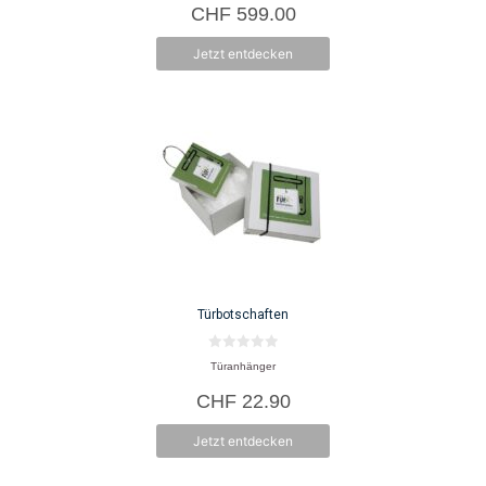
CHF
599.00
Jetzt entdecken
Türbotschaften
0
Türanhänger
v
o
CHF
22.90
n
5
Jetzt entdecken