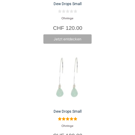
Dew Drops Small
0
Ohrringe
v
o
CHF
120.00
n
5
Jetzt entdecken
Dew Drops Small
5.00
Ohrringe
von 5