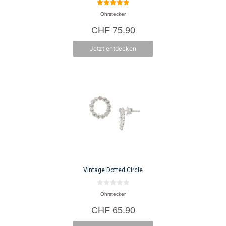
5.00
Ohrstecker
von 5
CHF
75.90
Jetzt entdecken
Vintage Dotted Circle
0
Ohrstecker
v
o
CHF
65.90
n
5