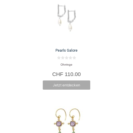
Pearls Galore
0
Ohrringe
v
o
CHF
110.00
n
5
Jetzt entdecken