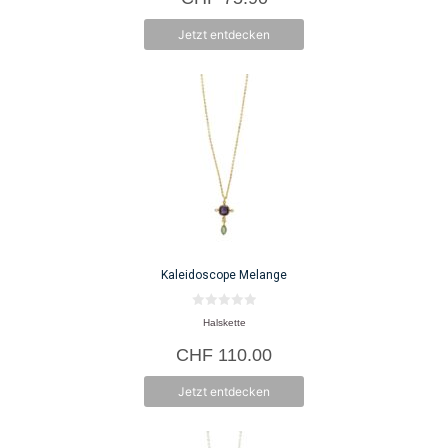
Jetzt entdecken
Kaleidoscope Melange
0
Halskette
v
o
CHF
110.00
n
5
Jetzt entdecken