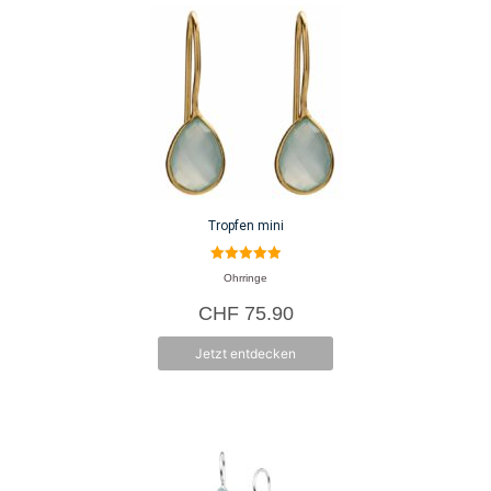
wiederverwendet werden kann.
Saloni Duggal Shrestha, Gründerin von Protsaah, mag keine Labels,
beschreibt sich jedoch als soziale Unternehmerin und liebt Design, Kunst
und Menschen. Protsaah ist mutig, neugierig, bewusst und elegant. Hier
glaubt man daran, dass zu einer Marke nicht nur schöne Produkte
Tropfen mini
gehören, sondern auch alle, die involviert sind.
5.00
Ohrringe
von 5
Herkunft: Schweiz, Tibet, Indien
CHF
75.90
Produkte: Schmuck
Jetzt entdecken