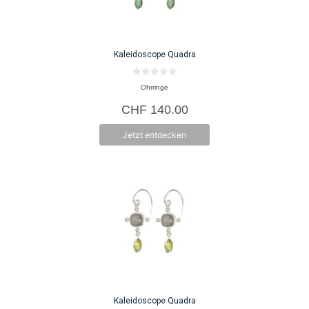
Kaleidoscope Quadra
0
Ohrringe
v
o
CHF
140.00
n
5
Jetzt entdecken
Kaleidoscope Quadra