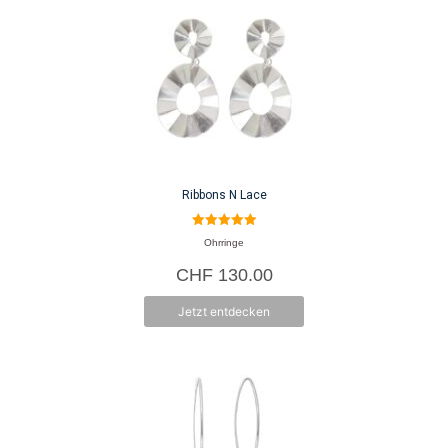
Ribbons N Lace
5.00
Ohrringe
von 5
CHF
130.00
Jetzt entdecken