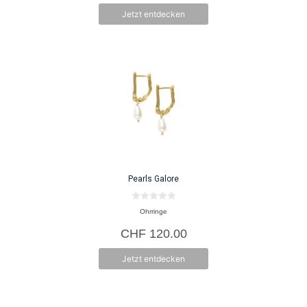
Jetzt entdecken
Pearls Galore
0
Ohrringe
v
o
CHF
120.00
n
5
Jetzt entdecken