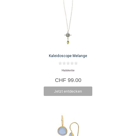
Kaleidoscope Melange
0
Halskette
v
o
CHF
99.00
n
5
Jetzt entdecken