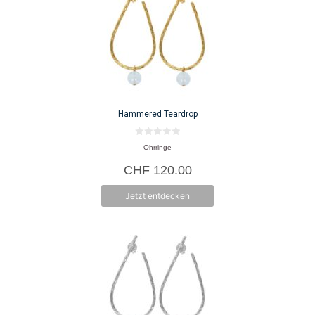
Hammered Teardrop
0
Ohrringe
v
o
CHF
120.00
n
5
Jetzt entdecken