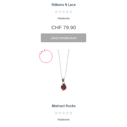
Ribbons N Lace
0
Halskette
v
o
CHF
79.90
n
5
Jetzt entdecken
Abstract Rocks
0
Halskette
v
o