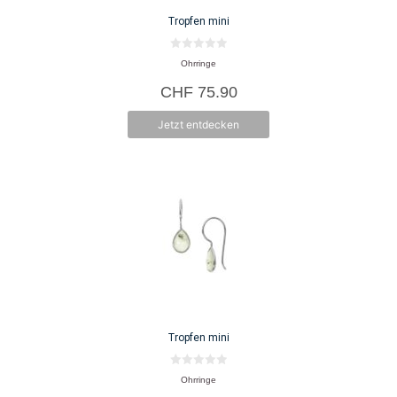
Tropfen mini
0
Ohrringe
v
o
CHF
75.90
n
5
Jetzt entdecken
Tropfen mini
0
Ohrringe
v
o