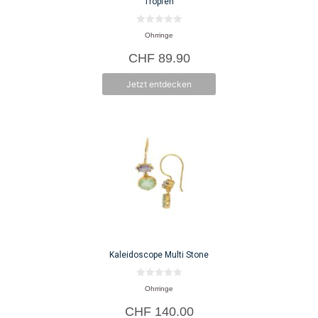
Tropfen
0
Ohrringe
v
o
CHF
89.90
n
5
Jetzt entdecken
Kaleidoscope Multi Stone
0
Ohrringe
v
o
CHF
140.00
n