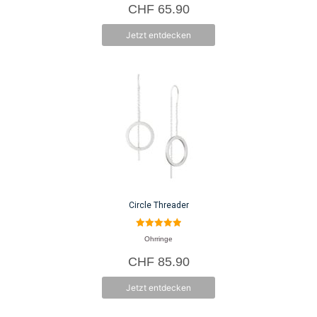
CHF
65.90
n
5
Jetzt entdecken
Circle Threader
5.00
Ohrringe
von 5
CHF
85.90
Jetzt entdecken