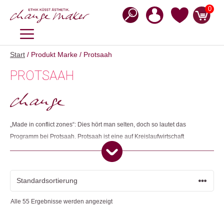
Zum
0
Inhalt
springen
MENÜ
Start
/ Produkt Marke / Protsaah
PROTSAAH
„Made in conflict zones“: Dies hört man selten, doch so lautet das
Programm bei Protsaah. Protsaah ist eine auf Kreislaufwirtschaft
ausgerichtete, ethische Lifestyle-Marke. Die in Zürich entworfenen
Kollektionen werden in fairen Werkstätten in Gemeinschaften von
Kunsthandwerkenden, die von politischer und wirtschaftlicher Instabilität
betroffen sind, handgefertigt. Das Unternehmen unterstützt
Kunsthandwerkende in Burkina Faso, Indien, Kaschmir, Ruanda, Tibet
Alle 55 Ergebnisse werden angezeigt
und ein syrisches Projekt für Flüchtende in der Türkei. Protsaah hat ein
Recyclingprogramm ins Leben gerufen, damit jedes Teil