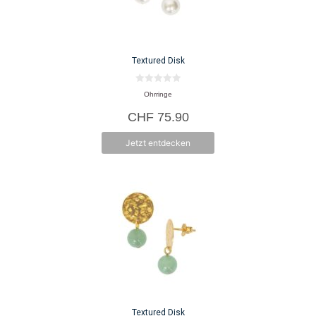
Textured Disk
0
Ohrringe
v
o
CHF
75.90
n
5
Jetzt entdecken
Textured Disk