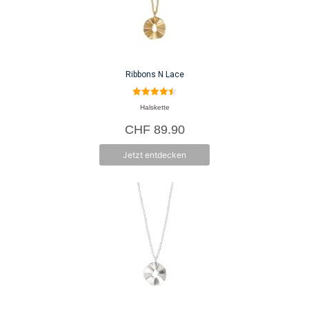
Ribbons N Lace
4.50
Halskette
von 5
CHF
89.90
Jetzt entdecken