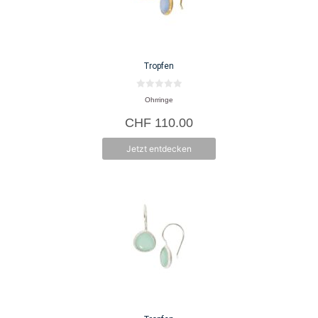
Tropfen
0
Ohrringe
v
o
CHF
110.00
n
5
Jetzt entdecken