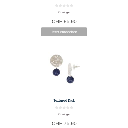
0
Ohrringe
v
o
CHF
85.90
n
5
Jetzt entdecken
Textured Disk
0
Ohrringe
v
o
CHF
75.90
n
5