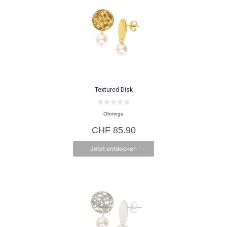
Textured Disk
0
Ohrringe
v
o
CHF
85.90
n
5
Jetzt entdecken