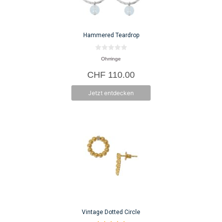
Hammered Teardrop
0
Ohrringe
v
o
CHF
110.00
n
5
Jetzt entdecken
Vintage Dotted Circle