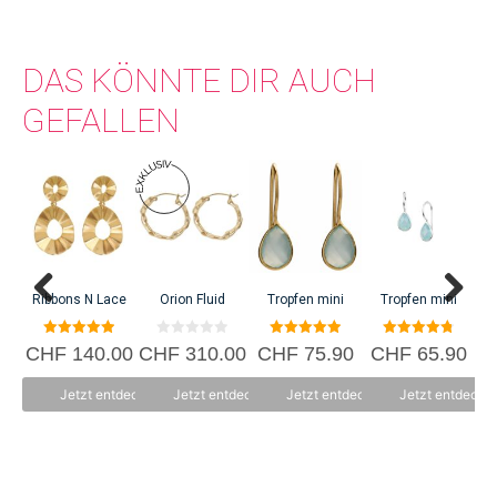
gehören, sondern auch alle, die involviert sind.
DAS KÖNNTE DIR AUCH
GEFALLEN
C
Ribbons N Lace
Orion Fluid
Tropfen mini
Tropfen mini
5.00
0
5.00
4.80
CHF
140.00
CHF
310.00
CHF
75.90
CHF
65.90
von 5
v
von 5
von 5
o
n
Jetzt entdecken
Jetzt entdecken
Jetzt entdecken
Jetzt entdecke
5