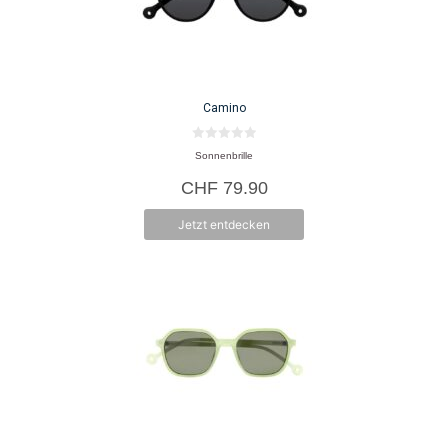
Camino
0
Sonnenbrille
v
o
CHF
79.90
n
5
Jetzt entdecken