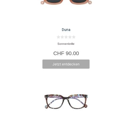
Duna
0
Sonnenbrille
v
o
CHF
90.00
n
5
Jetzt entdecken