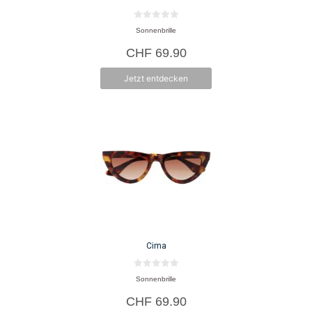
0
Sonnenbrille
v
o
CHF
69.90
n
5
Jetzt entdecken
Cima
0
Sonnenbrille
v
o
CHF
69.90
n
5