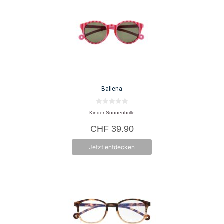
Ballena
0
Kinder Sonnenbrille
v
o
CHF
39.90
n
5
Jetzt entdecken