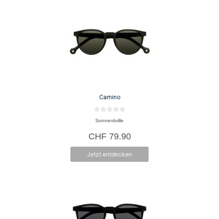
Camino
0
Sonnenbrille
v
o
CHF
79.90
n
5
Jetzt entdecken