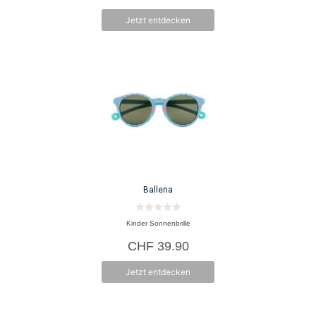
5
Jetzt entdecken
Ballena
0
Kinder Sonnenbrille
v
o
CHF
39.90
n
5
Jetzt entdecken