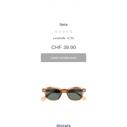
Sena
0
Lesebrille +2.50
v
o
CHF
39.90
n
5
Jetzt entdecken
Montaña