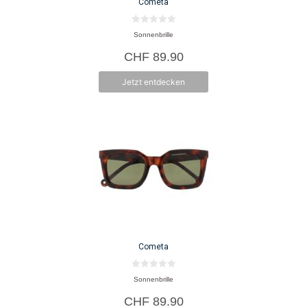
Cometa
0
Sonnenbrille
v
o
CHF
89.90
n
5
Jetzt entdecken
Cometa
0
Sonnenbrille
v
o
CHF
89.90
n