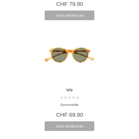
CHF
79.90
n
5
Jetzt entdecken
Isla
0
Sonnenbrille
v
o
CHF
69.90
n
5
Jetzt entdecken