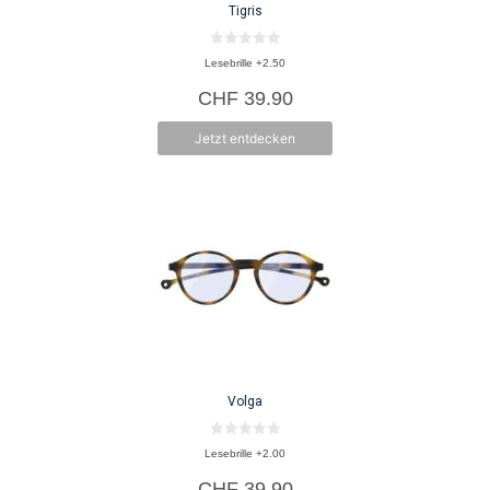
Tigris
0
Lesebrille +2.50
v
o
CHF
39.90
n
5
Jetzt entdecken
Volga
0
Lesebrille +2.00
v
o
CHF
39.90
n