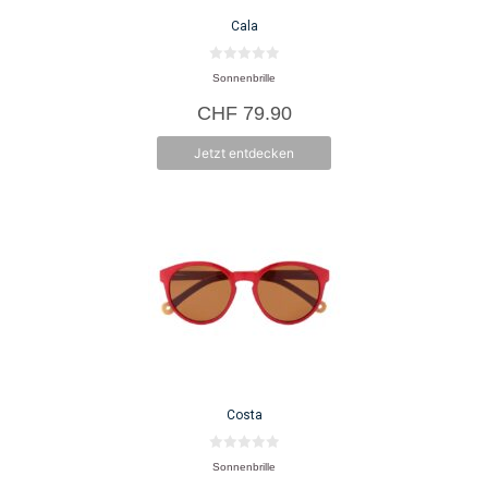
Cala
0
Sonnenbrille
v
o
CHF
79.90
n
5
Jetzt entdecken
Costa
0
Sonnenbrille
v
o