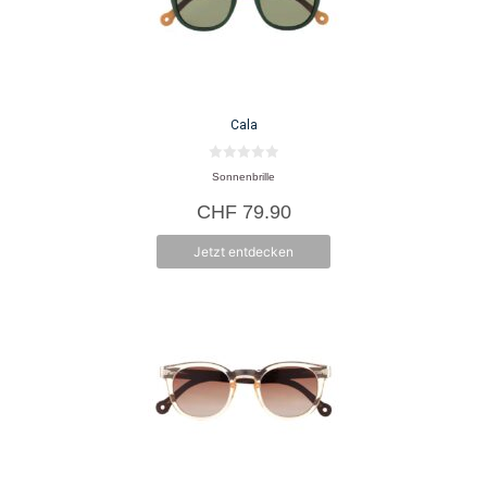
Cala
0
Sonnenbrille
v
o
CHF
79.90
n
5
Jetzt entdecken