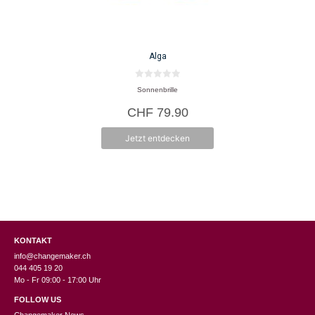
Alga
0
Sonnenbrille
v
o
CHF
79.90
n
5
Jetzt entdecken
KONTAKT
info@changemaker.ch
044 405 19 20
Mo - Fr 09:00 - 17:00 Uhr
FOLLOW US
Changemaker News