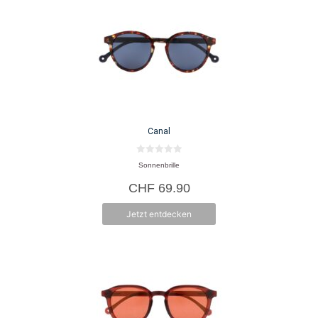
Canal
0
Sonnenbrille
v
o
CHF
69.90
n
5
Jetzt entdecken