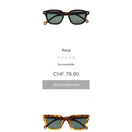
Roca
0
Sonnenbrille
v
o
CHF
79.90
n
5
Jetzt entdecken