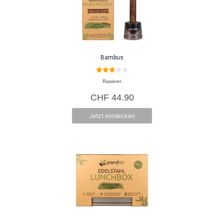
Bambusröhrchen, Bambusbecher
Bambus
3.00
Rasierer
von 5
CHF
44.90
Jetzt entdecken