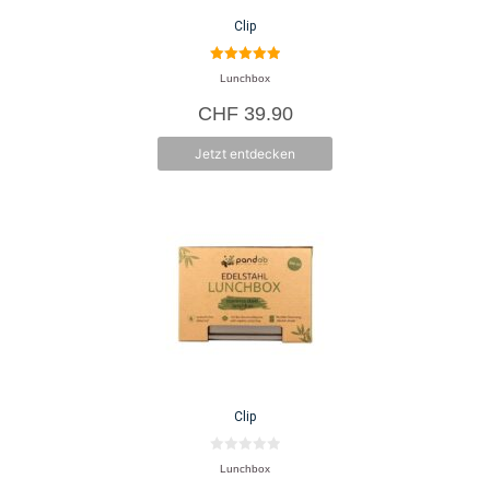
Clip
5.00
Lunchbox
von 5
CHF
39.90
Jetzt entdecken
Clip
0
Lunchbox
v
o