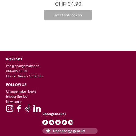
CHF
34.90
n
5
Jetzt entdecken
KONTAKT
info@changemaker.ch
044 405 19 20
Mo - Fr 09:00 - 17:00 Uhr
FOLLOW US
Changemaker News
Impact Stories
Newsletter
Changemaker
Unabhängig geprüft