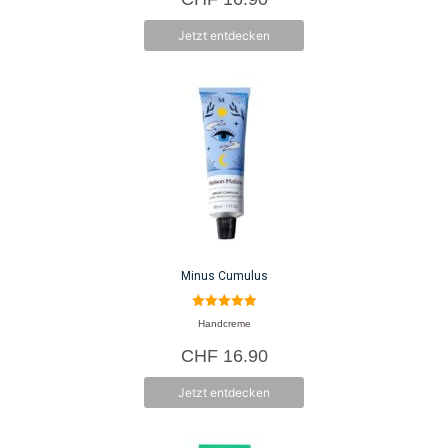
5
Jetzt entdecken
Minus Cumulus
5.00
Handcreme
von 5
CHF
16.90
Jetzt entdecken