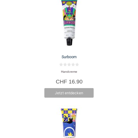
Surboom
0
Handcreme
v
o
CHF
16.90
n
5
Jetzt entdecken