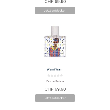
CHF
69.90
n
5
Jetzt entdecken
Warni Warni
0
Eau de Parfum
v
o
CHF
69.90
n
5
Jetzt entdecken