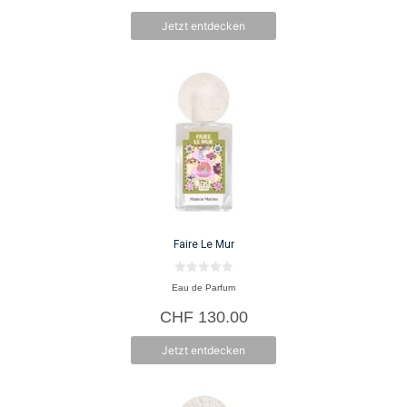
5
Jetzt entdecken
Faire Le Mur
0
Eau de Parfum
v
o
CHF
130.00
n
5
Jetzt entdecken