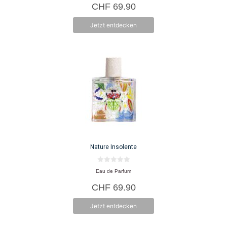
CHF
69.90
Jetzt entdecken
Nature Insolente
0
Eau de Parfum
v
o
CHF
69.90
n
5
Jetzt entdecken