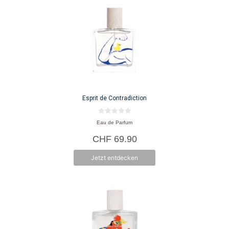
Esprit de Contradiction
0
Eau de Parfum
v
o
CHF
69.90
n
5
Jetzt entdecken