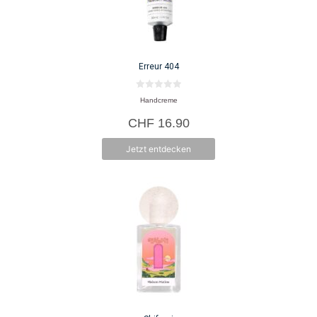
Erreur 404
0
Handcreme
v
o
CHF
16.90
n
5
Jetzt entdecken