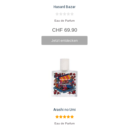
Hasard Bazar
0
Eau de Parfum
v
o
CHF
69.90
n
5
Jetzt entdecken
Arashi no Umi
5.00
Eau de Parfum
von 5