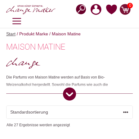
Zum
0
Inhalt
springen
MENÜ
Start
/ Produkt Marke / Maison Matine
MAISON MATINE
Die Parfums von Maison Matine werden auf Basis von Bio-
Weizenalkohol hergestellt. Sowohl die Parfums wie auch die
Handcremes bestehen aus über 90% natürlichen Inhaltsstoffen. Die
Produktion findet in den französischen Städten Paris und Chartres statt
und alle Verpackungen bestehen aus recyceltem Karton. Das
Unternehmen engagiert sich, indem es mit gemeinnützigen
Organisationen wie Groupe SOS zusammenarbeitet oder andere, wie
Alle 27 Ergebnisse werden angezeigt
Secours Populaire, mit Spenden unterstützt.