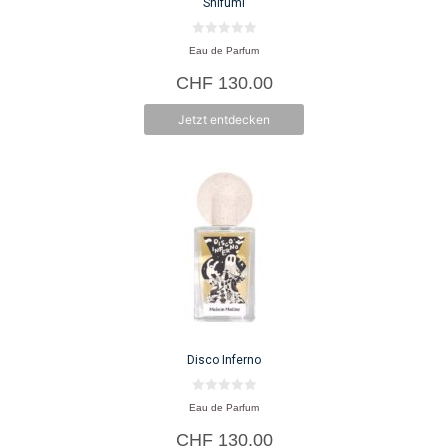
Shifumi
0
Eau de Parfum
v
o
CHF
130.00
n
5
Jetzt entdecken
Disco Inferno
0
Eau de Parfum
v
o
CHF
130.00
n