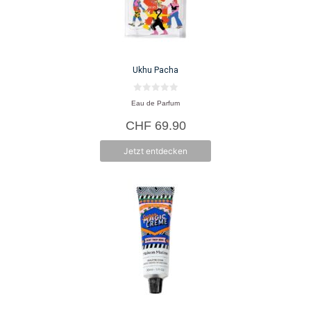
Ukhu Pacha
0
Eau de Parfum
v
o
CHF
69.90
n
5
Jetzt entdecken