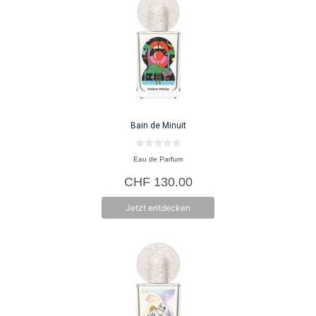
Bain de Minuit
0
Eau de Parfum
v
o
CHF
130.00
n
5
Jetzt entdecken