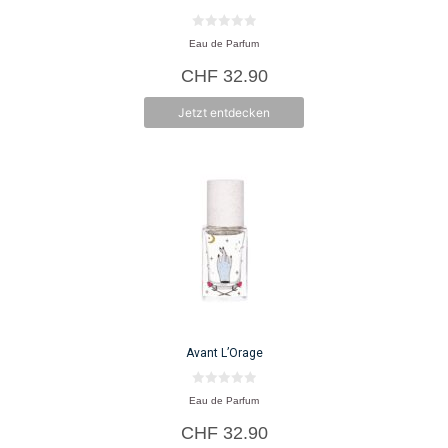
0
Eau de Parfum
v
o
CHF
32.90
n
5
Jetzt entdecken
Avant L’Orage
0
Eau de Parfum
v
o
CHF
32.90
n
5