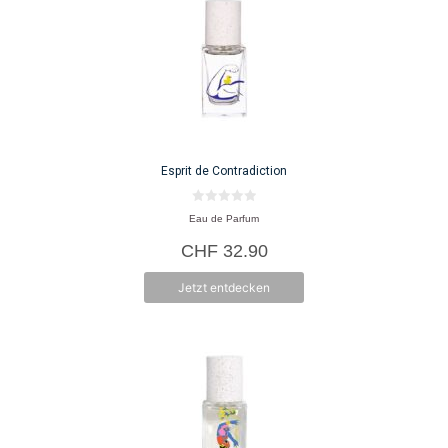
Esprit de Contradiction
0
Eau de Parfum
v
o
CHF
32.90
n
5
Jetzt entdecken