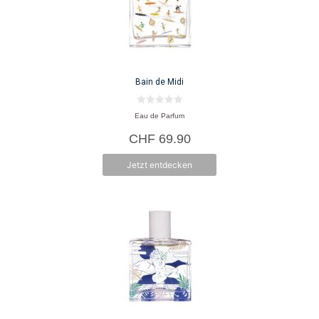
Bain de Midi
0
Eau de Parfum
v
o
CHF
69.90
n
5
Jetzt entdecken