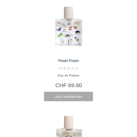
Poom Poom
0
Eau de Parfum
v
o
CHF
69.90
n
5
Jetzt entdecken