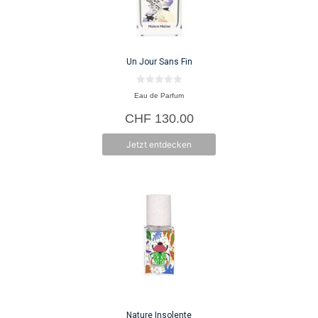
Un Jour Sans Fin
0
Eau de Parfum
v
o
CHF
130.00
n
5
Jetzt entdecken
Nature Insolente