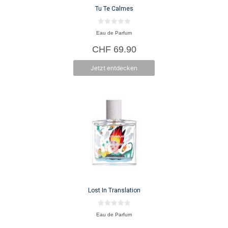
Tu Te Calmes
0
Eau de Parfum
v
o
CHF
69.90
n
5
Jetzt entdecken
Lost In Translation
0
Eau de Parfum
v
o