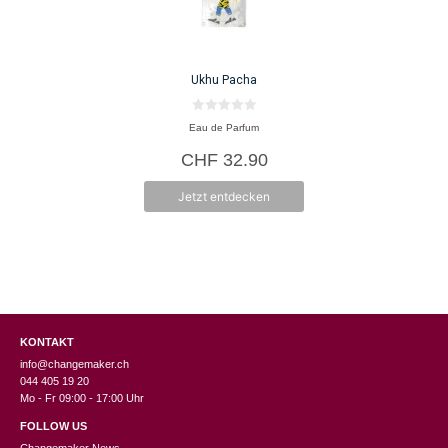
Ukhu Pacha
0
Eau de Parfum
v
o
CHF
32.90
n
5
Jetzt entdecken
KONTAKT
info@changemaker.ch
044 405 19 20
Mo - Fr 09:00 - 17:00 Uhr
FOLLOW US
Changemaker News