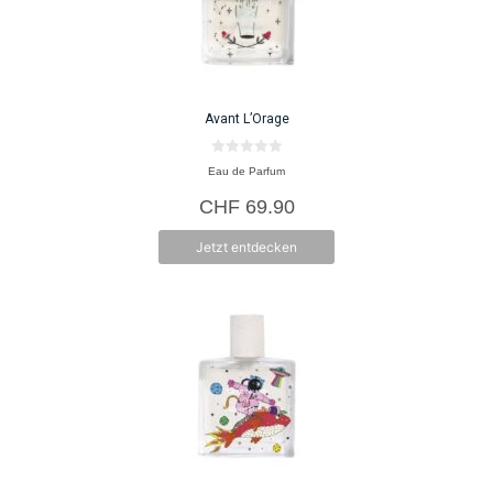
Avant L’Orage
0
Eau de Parfum
v
o
CHF
69.90
n
5
Jetzt entdecken