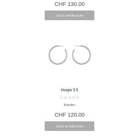
CHF
130.00
n
5
Jetzt entdecken
Hoops 3.5
0
Kreolen
v
o
CHF
120.00
n
5
Jetzt entdecken