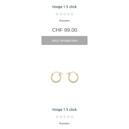
Hoops 1.5 click
0
Kreolen
v
o
CHF
99.00
n
5
Jetzt entdecken
Hoops 1.5 click
0
Kreolen
v
o