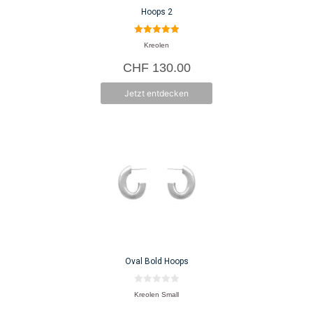
Hoops 2
5.00
Kreolen
von 5
CHF
130.00
Jetzt entdecken
Oval Bold Hoops
0
Kreolen Small
v
o