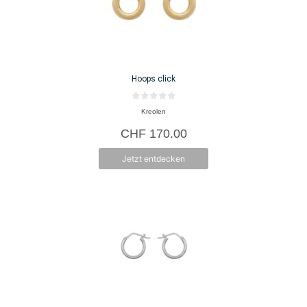
Hoops click
0
Kreolen
v
o
CHF
170.00
n
5
Jetzt entdecken