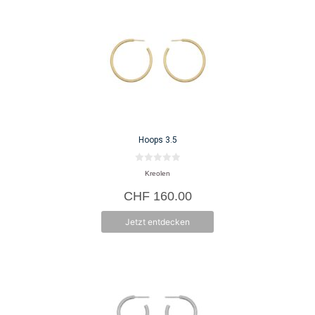
Hoops 3.5
0
Kreolen
v
o
CHF
160.00
n
5
Jetzt entdecken