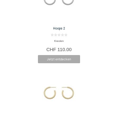
Hoops 2
0
Kreolen
v
o
CHF
110.00
n
5
Jetzt entdecken