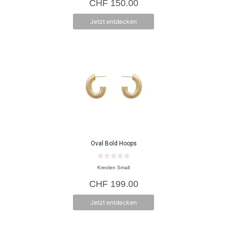
CHF
150.00
n
5
Jetzt entdecken
Oval Bold Hoops
0
Kreolen Small
v
o
CHF
199.00
n
5
Jetzt entdecken