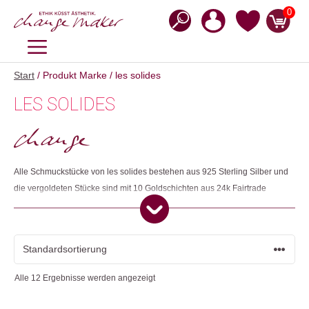
Zum
0
Inhalt
springen
MENÜ
Start
/ Produkt Marke / les solides
LES SOLIDES
Alle Schmuckstücke von les solides bestehen aus 925 Sterling Silber und
die vergoldeten Stücke sind mit 10 Goldschichten aus 24k Fairtrade
Gold-Vermeil überzogen. Die Produkte werden in einem kleinen
Familienbetrieb auf der indonesischen Insel Bali in Handarbeit
hergestellt und danach in der Schweiz wahlweise vergoldet. Darüber
hinaus bildet les solides mit Hilfe der eigenen Handwerkenden neue
Leute aus und unterstützt andere Labels bei der Produktion.
Alle 12 Ergebnisse werden angezeigt