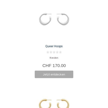
Queer Hoops
0
Kreolen
v
o
CHF
170.00
n
5
Jetzt entdecken