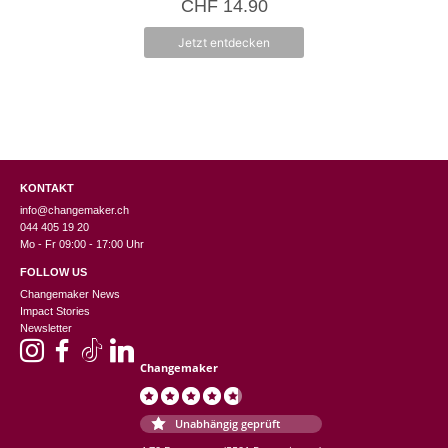
CHF
14.90
n
5
Jetzt entdecken
KONTAKT
info@changemaker.ch
044 405 19 20
Mo - Fr 09:00 - 17:00 Uhr
FOLLOW US
Changemaker News
Impact Stories
Newsletter
Changemaker
Unabhängig geprüft