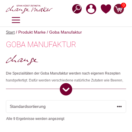
Zum
0
Inhalt
springen
MENÜ
Start
/ Produkt Marke / Goba Manufaktur
GOBA MANUFAKTUR
Die Spezialitäten der Goba Manufaktur werden nach eigenen Rezepten
handgefertigt. Dafür werden verschiedene natürliche Zutaten wie Beeren,
Kräuter und Blüten verwendet. Mit dem selbst gegründeten Goba Fonds
werden die Pojekte "NUKIA", "WASH in Schools", "Sauberes Wasser für
das Volk" und "Freunde Kenias und seiner Menschen" mitgetragen.
Alle 9 Ergebnisse werden angezeigt