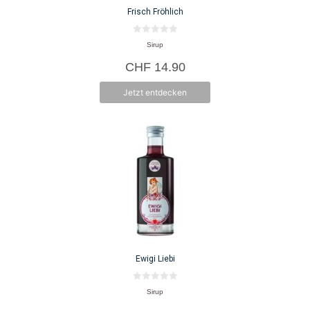
Frisch Fröhlich
0
Sirup
v
o
CHF
14.90
n
5
Jetzt entdecken
Ewigi Liebi
0
Sirup
v
o