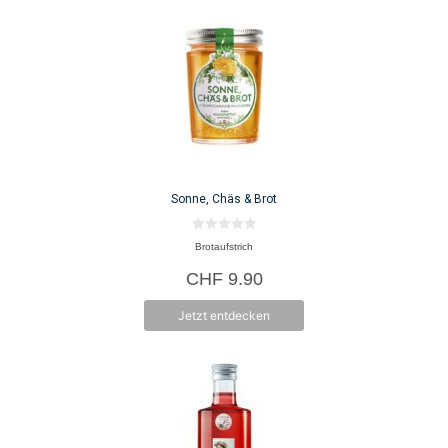
Sonne, Chäs & Brot
0
Brotaufstrich
v
o
CHF
9.90
n
5
Jetzt entdecken