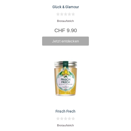
Glück & Glamour
0
Brotaufstrich
v
o
CHF
9.90
n
5
Jetzt entdecken
Frisch Frech
0
Brotaufstrich
v
o