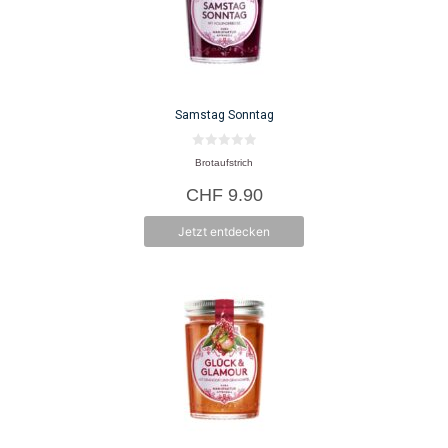
Samstag Sonntag
0
Brotaufstrich
v
o
CHF
9.90
n
5
Jetzt entdecken