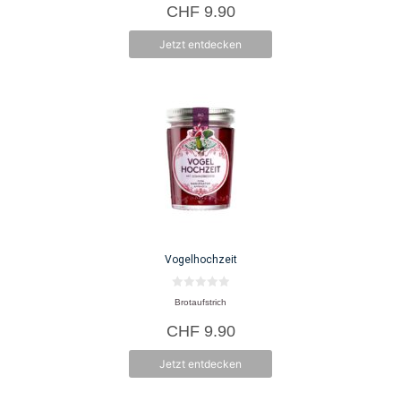
CHF
9.90
n
5
Jetzt entdecken
Vogelhochzeit
0
Brotaufstrich
v
o
CHF
9.90
n
5
Jetzt entdecken