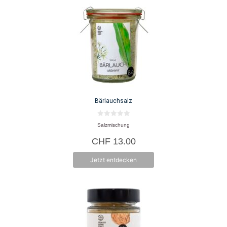
Bärlauchsalz
0
Salzmischung
v
o
CHF
13.00
n
5
Jetzt entdecken