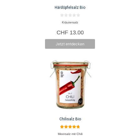
Härdöpfelsalz Bio
0
Kräutersalz
v
o
CHF
13.00
n
5
Jetzt entdecken
Chilisalz Bio
4.80
Meersalz mit Chili
von 5