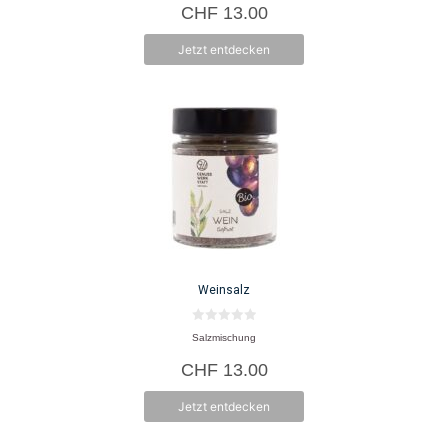
CHF
13.00
Jetzt entdecken
Weinsalz
0
Salzmischung
v
o
CHF
13.00
n
5
Jetzt entdecken