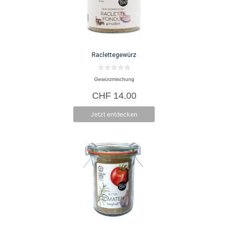
Raclettegewürz
0
Gewürzmischung
v
o
CHF
14.00
n
5
Jetzt entdecken