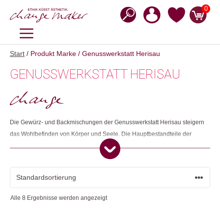
Zum
0
Inhalt
springen
MENÜ
Start
/ Produkt Marke / Genusswerkstatt Herisau
GENUSSWERKSTATT HERISAU
Die Gewürz- und Backmischungen der Genusswerkstatt Herisau steigern
das Wohlbefinden von Körper und Seele. Die Hauptbestandteile der
Produkte stammen meist aus eigener Produktion. Sie legen viel Wert auf
biologische und regionale Produkte, die von Bewohnenden der
Wohngemeinschaft in Handarbeit hergestellt werden. So können in der
Genusswerkstatt spannende Arbeitsplätze für Menschen mit einer
Beeinträchtigung angeboten werden.
Alle 8 Ergebnisse werden angezeigt