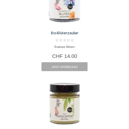
Bio-Blütenzauber
0
Essbare Blüten
v
o
CHF
14.00
n
5
Jetzt entdecken