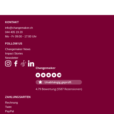
AAME ist ein soziales Unternehmen und seit 2021 im Besitz von 75
KONTAKT
beeinträchtigten Frauen aus den ländlichen Gebieten von Anantapur in
info@changemaker.ch
044 405 19 20
Indien. Das Unternehmen beschäftigt sich mit verschiedenen
Mo - Fr 09:00 - 17:00 Uhr
handwerklichen Tätigkeiten wie Jutehandwerk, Schneiderei, Stickerei,
FOLLOW US
Schmuck, Papierhandwerk und Öko-Handwerk. AAME stellt nachhaltige
Changemaker News
und umweltfreundliche Produkte her und ist Mitglied der „World Fair Trade
Impact Stories
Organization“ und des „Fair Trade Forum India“.
Newsletter
Changemaker
Herkunft: Indien
Produkte: Schlüsselanhänger, Magnete
Unabhängig geprüft
4.79 Bewertung
(5587 Rezensionen)
ZAHLUNGSARTEN
Rechnung
Twint
PayPal