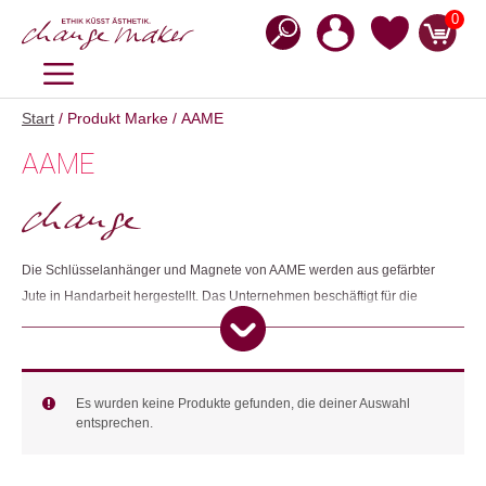
Zum
0
Inhalt
springen
MENÜ
Start
/ Produkt Marke / AAME
AAME
Die Schlüsselanhänger und Magnete von AAME werden aus gefärbter
Jute in Handarbeit hergestellt. Das Unternehmen beschäftigt für die
Herstellung der Produkte Frauen, welche sich durch ihre Arbeit
Unterkunft, Nahrung, Gesundheitsversorgung und Lebensunterhalt
sichern können. Mit über 20 Jahren Erfahrung haben sich die
Kunstschaffenden von AAME ein grosses Wissen über verschiedene
Es wurden keine Produkte gefunden, die deiner Auswahl
entsprechen.
Handwerkskünste aneignen können, welches sie für die Entwicklung
neuer Produkte nutzen.