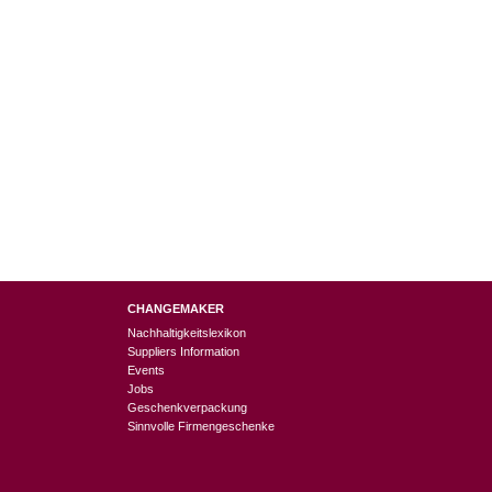
CHANGEMAKER
Nachhaltigkeitslexikon
Suppliers Information
Events
Jobs
Geschenkverpackung
Sinnvolle Firmengeschenke