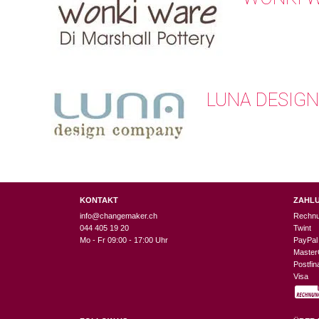
LUNA DESIGN
KONTAKT
ZAHL
info@changemaker.ch
Rechn
044 405 19 20
Twint
Mo - Fr 09:00 - 17:00 Uhr
PayPal
Master
Postfi
Visa