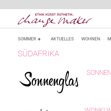
Zum
Inhalt
springen
SOMMER ☀️
AKTUELLES
WOHNEN
M
SÜDAFRIKA
SONNEN
WONKI 