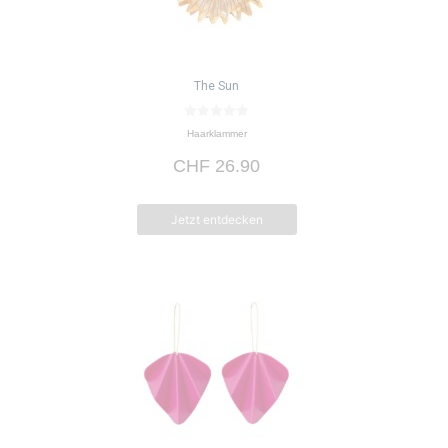
The Sun
0
Haarklammer
v
o
CHF
26.90
n
5
Jetzt entdecken