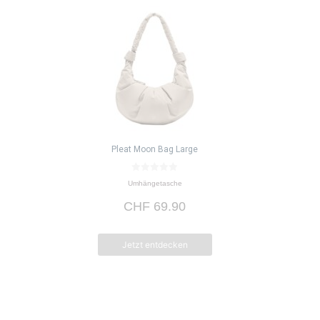
Pleat Moon Bag Large
0
Umhängetasche
v
o
CHF
69.90
n
5
Jetzt entdecken