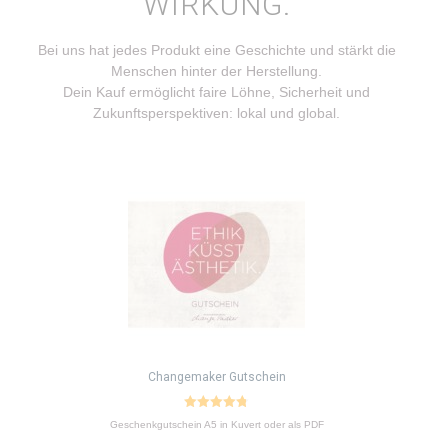
WIRKUNG.
Bei uns hat jedes Produkt eine Geschichte und stärkt die
Menschen hinter der Herstellung.
Dein Kauf ermöglicht faire Löhne, Sicherheit und
Zukunftsperspektiven: lokal und global.
Dieses
Produkt
weist
mehrere
Varianten
auf.
Die
Optionen
können
auf
Changemaker Gutschein
der
Produktseite
4.77
Geschenkgutschein A5 in Kuvert oder als PDF
von 5
gewählt