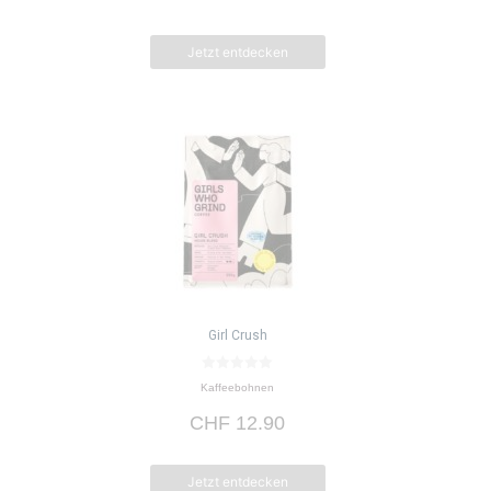
5
Jetzt entdecken
Girl Crush
0
Kaffeebohnen
v
o
CHF
12.90
n
5
Jetzt entdecken