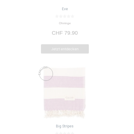
Eve
0
Ohrringe
v
o
CHF
79.90
n
5
Jetzt entdecken
Big Stripes