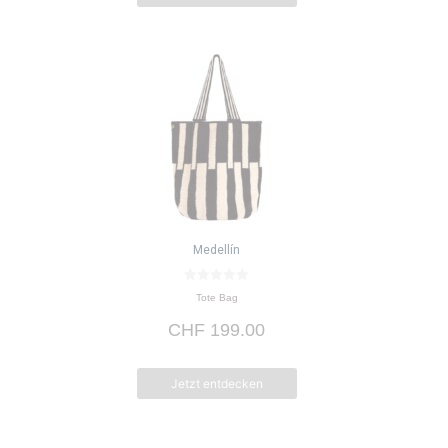
Medellín
0
Tote Bag
v
o
CHF
199.00
n
5
Jetzt entdecken