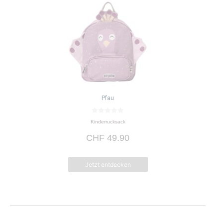
Pfau
0
Kinderrucksack
v
o
CHF
49.90
n
5
Jetzt entdecken