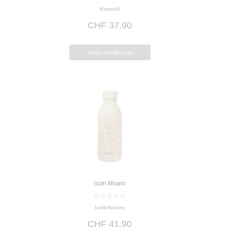
0
Körperöl
v
o
CHF
37.90
n
5
Jetzt entdecken
Icon Moani
0
Isolierflasche
v
o
CHF
41.90
n