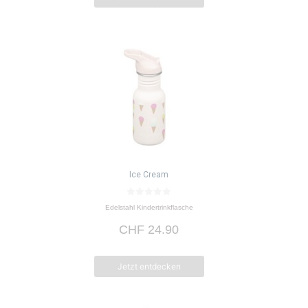
Ice Cream
0
Edelstahl Kindertrinkflasche
v
o
CHF
24.90
n
5
Jetzt entdecken