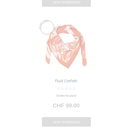
Jetzt entdecken
Fluid Confetti
0
Seidenfoulard
v
o
CHF
99.00
n
5
Jetzt entdecken