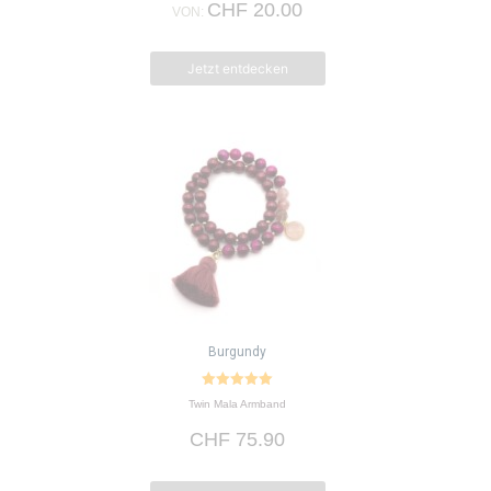
CHF
20.00
werden
VON:
Jetzt entdecken
Burgundy
5.00
Twin Mala Armband
von 5
CHF
75.90