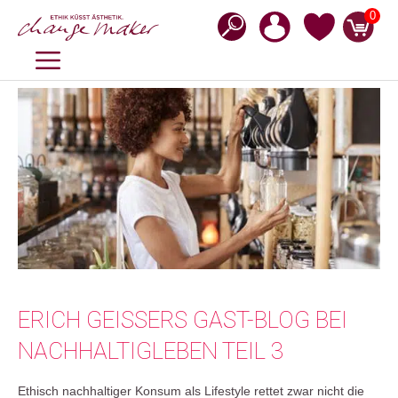
Zum
0
Inhalt
springen
MENÜ
ERICH GEISSERS GAST-BLOG BEI
NACHHALTIGLEBEN TEIL 3
Ethisch nachhaltiger Konsum als Lifestyle rettet zwar nicht die