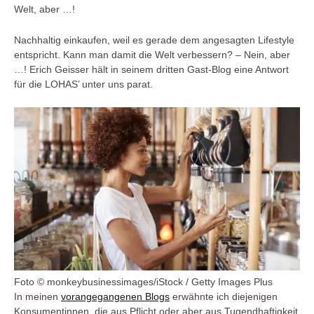
Welt, aber …!
Nachhaltig einkaufen, weil es gerade dem angesagten Lifestyle
entspricht. Kann man damit die Welt verbessern? – Nein, aber
…! Erich Geisser hält in seinem dritten Gast-Blog eine Antwort
für die LOHAS’ unter uns parat.
Foto © monkeybusinessimages/iStock / Getty Images Plus
In meinen
vorangegangenen Blogs
erwähnte ich diejenigen
Konsumentinnen, die aus Pflicht oder aber aus Tugendhaftigkeit