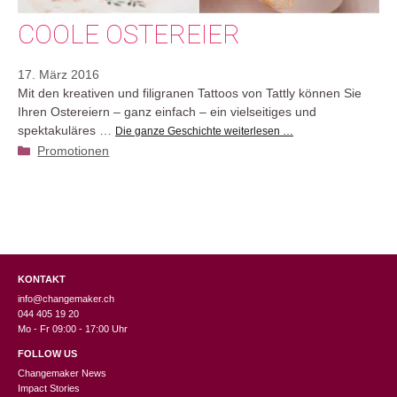
COOLE OSTEREIER
17. März 2016
Mit den kreativen und filigranen Tattoos von Tattly können Sie
Ihren Ostereiern – ganz einfach – ein vielseitiges und
spektakuläres …
Die ganze Geschichte weiterlesen …
Kategorien
Promotionen
KONTAKT
info@changemaker.ch
044 405 19 20
Mo - Fr 09:00 - 17:00 Uhr
FOLLOW US
Changemaker News
Impact Stories