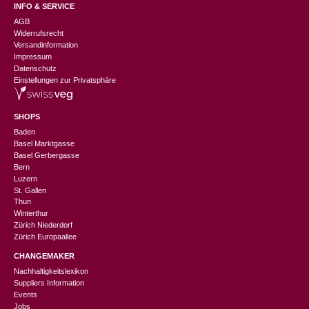
INFO & SERVICE
AGB
Widerrufsrecht
Versandinformation
Impressum
Datenschutz
Einstellungen zur Privatsphäre
SHOPS
Baden
Basel Marktgasse
Basel Gerbergasse
Bern
Luzern
St. Gallen
Thun
Winterthur
Zürich Niederdorf
Zürich Europaallee
CHANGEMAKER
Nachhaltigkeitslexikon
Suppliers Information
Events
Jobs