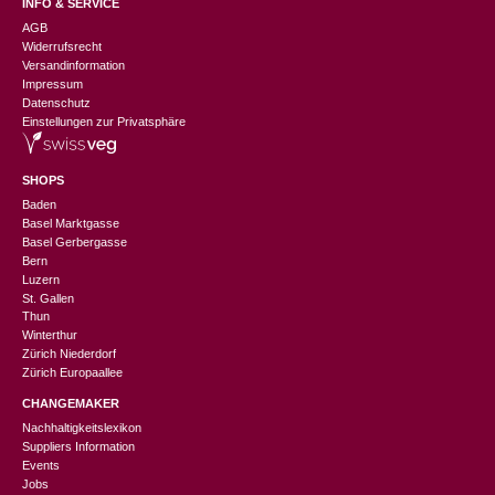
INFO & SERVICE
AGB
Widerrufsrecht
Versandinformation
Impressum
Datenschutz
Einstellungen zur Privatsphäre
SHOPS
Baden
Basel Marktgasse
Basel Gerbergasse
Bern
Luzern
St. Gallen
Thun
Winterthur
Zürich Niederdorf
Zürich Europaallee
CHANGEMAKER
Nachhaltigkeitslexikon
Suppliers Information
Events
Jobs