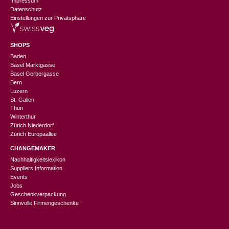
Impressum
Datenschutz
Einstellungen zur Privatsphäre
SHOPS
Baden
Basel Marktgasse
Basel Gerbergasse
Bern
Luzern
St. Gallen
Thun
Winterthur
Zürich Niederdorf
Zürich Europaallee
CHANGEMAKER
Nachhaltigkeitslexikon
Suppliers Information
Events
Jobs
Geschenkverpackung
Sinnvolle Firmengeschenke