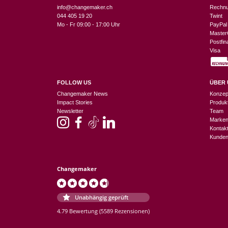
info@changemaker.ch
Rechn
044 405 19 20
Twint
Mo - Fr 09:00 - 17:00 Uhr
PayPal
Master
Postfi
Visa
FOLLOW US
ÜBER 
Changemaker News
Konzep
Impact Stories
Produk
Newsletter
Team
Marke
Kontak
Kunden
Changemaker
Unabhängig geprüft
4.79 Bewertung
(5589 Rezensionen)