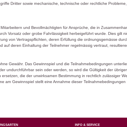
griffe Dritter sowie mechanische, technische oder rechtliche Probleme,
itarbeitern und Bevollmächtigten für Ansprüche, die in Zusammenhan
ch Vorsatz oder grobe Fahrlässigkeit herbeigeführt wurde. Dies gilt n
zung von Vertragspflichten, deren Erfüllung die ordnungsgemässe durc
 auf deren Einhaltung der Teilnehmer regelmässig vertraut, resultiere
 ohne Gewähr. Das Gewinnspiel und die Teilnahmebedingungen unterlie
 undurchführbar sein oder werden, so wird die Gültigkeit der übrige
 ersetzen, die der unwirksamen Bestimmung in rechtlich zulässiger 
me am Gewinnspiel stellt eine Annahme dieser Teilnahmebedingungen i
UNGSARTEN
INFO & SERVICE