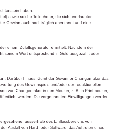
echtenstein haben.
el) sowie solche Teilnehmer, die sich unerlaubter
n der Gewinn auch nachträglich aberkannt und eine
er einem Zufallsgenerator ermittelt. Nachdem der
cht seinem Wert entsprechend in Geld ausgezahlt oder
 darf. Darüber hinaus räumt der Gewinner Changemaker das
wertung des Gewinnspiels und/oder der redaktionellen
sen von Changemaker in den Medien, z. B. in Printmedien,
öffentlicht werden. Die vorgenannten Einwilligungen werden
hergesehene, ausserhalb des Einflussbereichs von
r Ausfall von Hard- oder Software, das Auftreten eines