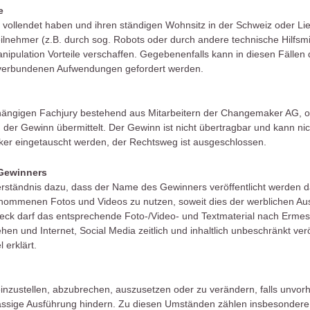
e
 vollendet haben und ihren ständigen Wohnsitz in der Schweiz oder Li
ehmer (z.B. durch sog. Robots oder durch andere technische Hilfsmitt
anipulation Vorteile verschaffen. Gegebenenfalls kann in diesen Fälle
n verbundenen Aufwendungen gefordert werden.
hängigen Fachjury bestehend aus Mitarbeitern der Changemaker AG, od
der Gewinn übermittelt. Der Gewinn ist nicht übertragbar und kann ni
ker eingetauscht werden, der Rechtsweg ist ausgeschlossen.
Gewinners
verständnis dazu, dass der Name des Gewinners veröffentlicht werden
nommenen Fotos und Videos zu nutzen, soweit dies der werblichen Aus
eck darf das entsprechende Foto-/Video- und Textmaterial nach Ermes
n und Internet, Social Media zeitlich und inhaltlich unbeschränkt ver
 erklärt.
inzustellen, abzubrechen, auszusetzen oder zu verändern, falls unvor
sige Ausführung hindern. Zu diesen Umständen zählen insbesondere de