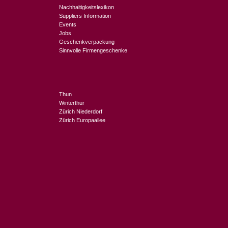
Nachhaltigkeitslexikon
Suppliers Information
Events
Jobs
Geschenkverpackung
Sinnvolle Firmengeschenke
Thun
Winterthur
Zürich Niederdorf
Zürich Europaallee