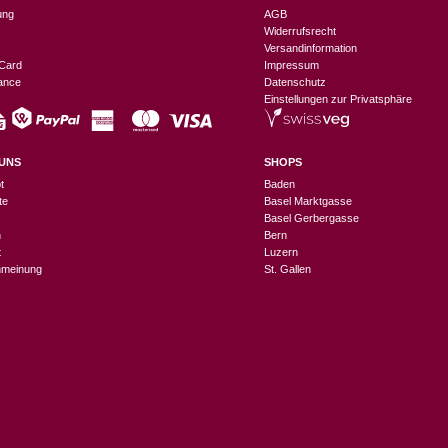
ung
AGB
Widerrufsrecht
Versandinformation
Card
Impressum
nance
Datenschutz
Einstellungen zur Privatsphäre
UNS
SHOPS
t
Baden
te
Basel Marktgasse
Basel Gerbergasse
n
Bern
t
Luzern
meinung
St. Gallen