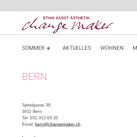
Zum
Inhalt
springen
SOMMER ☀️
AKTUELLES
WOHNEN
M
BERN
Spitalgasse 38
3011 Bern
Tel: 031 312 03 20
Email:
bern@changemaker.ch