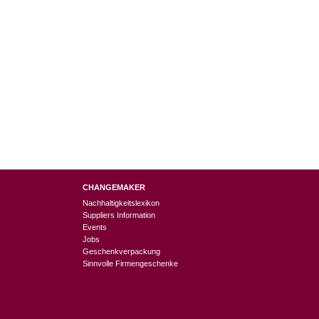
CHANGEMAKER
Nachhaltigkeitslexikon
Suppliers Information
Events
Jobs
Geschenkverpackung
Sinnvolle Firmengeschenke