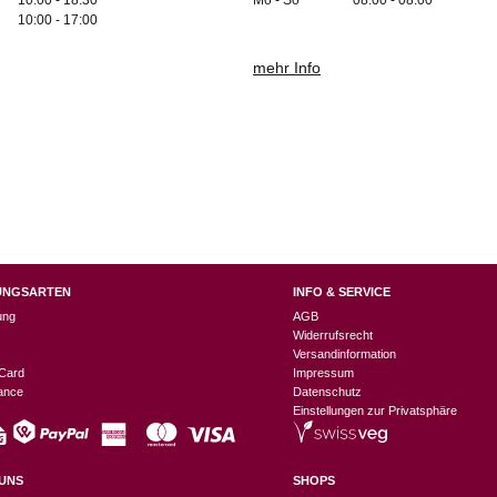
10:00 - 17:00
mehr Info
UNGSARTEN
INFO & SERVICE
ung
AGB
Widerrufsrecht
Versandinformation
Card
Impressum
nance
Datenschutz
Einstellungen zur Privatsphäre
UNS
SHOPS