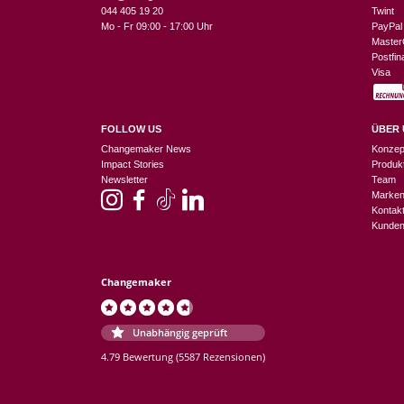
044 405 19 20
Twint
Mo - Fr 09:00 - 17:00 Uhr
PayPal
Master
Postfi
Visa
FOLLOW US
ÜBER 
Changemaker News
Konzep
Impact Stories
Produk
Newsletter
Team
Marke
Kontak
Kunden
Changemaker
Unabhängig geprüft
4.79 Bewertung
(5587 Rezensionen)