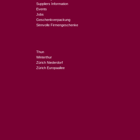
Suppliers Information
Events
Jobs
Geschenkverpackung
Sinnvolle Firmengeschenke
Thun
Winterthur
Zürich Niederdorf
Zürich Europaallee