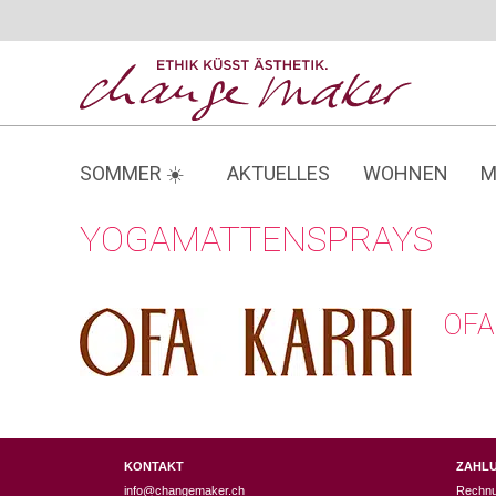
Zum
Inhalt
springen
SOMMER ☀️
AKTUELLES
WOHNEN
M
YOGAMATTENSPRAYS
OFA
KONTAKT
ZAHL
info@changemaker.ch
Rechn