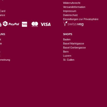
Widerrufsrecht
Versandinformation
Card
Impressum
nance
Datenschutz
Einstellungen zur Privatsphäre
UNS
SHOPS
t
Baden
te
Basel Marktgasse
Basel Gerbergasse
n
Bern
t
Luzern
meinung
St. Gallen