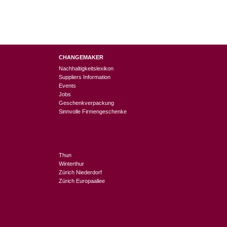
CHANGEMAKER
Nachhaltigkeitslexikon
Suppliers Information
Events
Jobs
Geschenkverpackung
Sinnvolle Firmengeschenke
Thun
Winterthur
Zürich Niederdorf
Zürich Europaallee