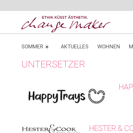
Zum
Inhalt
springen
SOMMER ☀️
AKTUELLES
WOHNEN
M
UNTERSETZER
HAP
HESTER & C