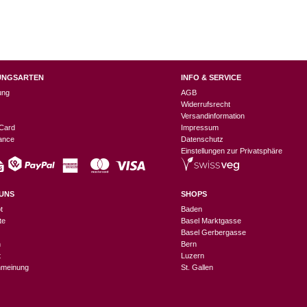
UNGSARTEN
INFO & SERVICE
ung
AGB
Widerrufsrecht
Versandinformation
Card
Impressum
nance
Datenschutz
Einstellungen zur Privatsphäre
UNS
SHOPS
t
Baden
te
Basel Marktgasse
Basel Gerbergasse
n
Bern
t
Luzern
meinung
St. Gallen