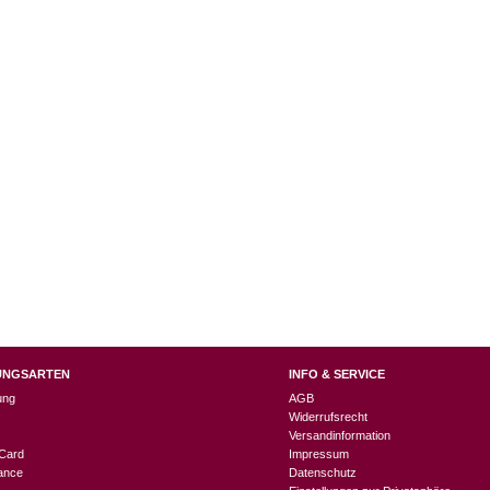
UNGSARTEN
INFO & SERVICE
ung
AGB
Widerrufsrecht
Versandinformation
Card
Impressum
nance
Datenschutz