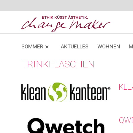
Zum
Inhalt
springen
SOMMER ☀️
AKTUELLES
WOHNEN
M
TRINKFLASCHEN
KLE
QW