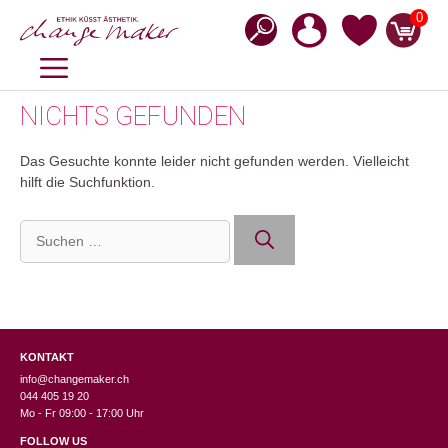
Zum
0
Inhalt
springen
MENÜ
NICHTS GEFUNDEN
Das Gesuchte konnte leider nicht gefunden werden. Vielleicht
hilft die Suchfunktion.
Suchen
nach:
KONTAKT
info@changemaker.ch
044 405 19 20
Mo - Fr 09:00 - 17:00 Uhr
FOLLOW US