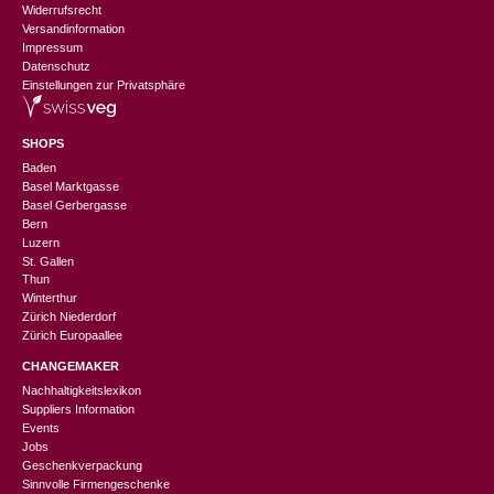
Widerrufsrecht
Versandinformation
Impressum
Datenschutz
Einstellungen zur Privatsphäre
SHOPS
Baden
Basel Marktgasse
Basel Gerbergasse
Bern
Luzern
St. Gallen
Thun
Winterthur
Zürich Niederdorf
Zürich Europaallee
CHANGEMAKER
Nachhaltigkeitslexikon
Suppliers Information
Events
Jobs
Geschenkverpackung
Sinnvolle Firmengeschenke