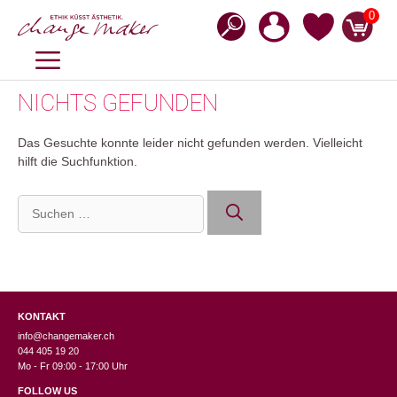
Zum
0
Inhalt
springen
MENÜ
NICHTS GEFUNDEN
Das Gesuchte konnte leider nicht gefunden werden. Vielleicht
hilft die Suchfunktion.
Suchen
nach:
KONTAKT
info@changemaker.ch
044 405 19 20
Mo - Fr 09:00 - 17:00 Uhr
FOLLOW US