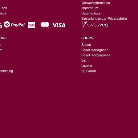
Versandinformation
Card
Impressum
nance
Datenschutz
Einstellungen zur Privatsphäre
UNS
SHOPS
t
Baden
te
Basel Marktgasse
Basel Gerbergasse
n
Bern
t
Luzern
meinung
St. Gallen