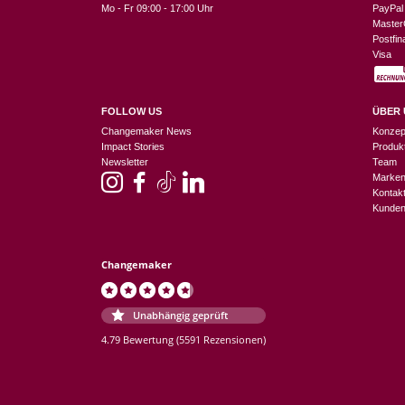
Mo - Fr 09:00 - 17:00 Uhr
PayPal
Master
Postfi
Visa
FOLLOW US
ÜBER 
Changemaker News
Konzep
Impact Stories
Produk
Newsletter
Team
Marke
Kontak
Kunden
Changemaker
Unabhängig geprüft
4.79 Bewertung
(5591 Rezensionen)