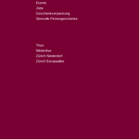
Events
Jobs
Geschenkverpackung
Sinnvolle Firmengeschenke
Thun
Winterthur
Zürich Niederdorf
Zürich Europaallee