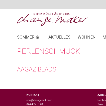
Zum
Inhalt
springen
SOMMER ☀️
AKTUELLES
WOHNEN
M
PERLENSCHMUCK
AAGAZ BEADS
KONTAKT
ZAHL
info@changemaker.ch
Rechn
044 405 19 20
Twint