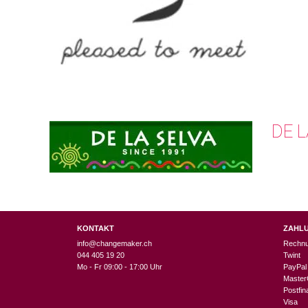
DE L
KONTAKT
ZAHL
info@changemaker.ch
Rechn
044 405 19 20
Twint
Mo - Fr 09:00 - 17:00 Uhr
PayPal
Master
Postfi
Visa