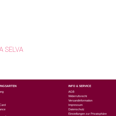
A SELVA
UNGSARTEN
INFO & SERVICE
ung
AGB
Widerrufsrecht
Versandinformation
Card
Impressum
nance
Datenschutz
Einstellungen zur Privatsphäre