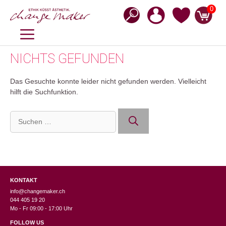
Zum
0
Inhalt
springen
MENÜ
NICHTS GEFUNDEN
Das Gesuchte konnte leider nicht gefunden werden. Vielleicht
hilft die Suchfunktion.
Suchen
nach:
KONTAKT
info@changemaker.ch
044 405 19 20
Mo - Fr 09:00 - 17:00 Uhr
FOLLOW US