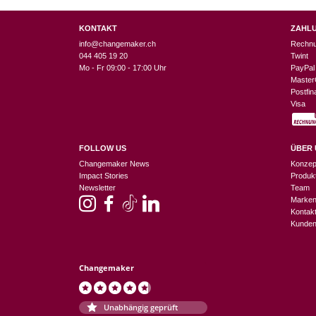
KONTAKT
ZAHL
info@changemaker.ch
Rechn
044 405 19 20
Twint
Mo - Fr 09:00 - 17:00 Uhr
PayPal
Master
Postfi
Visa
FOLLOW US
ÜBER 
Changemaker News
Konzep
Impact Stories
Produk
Newsletter
Team
Marke
Kontak
Kunden
Changemaker
Unabhängig geprüft