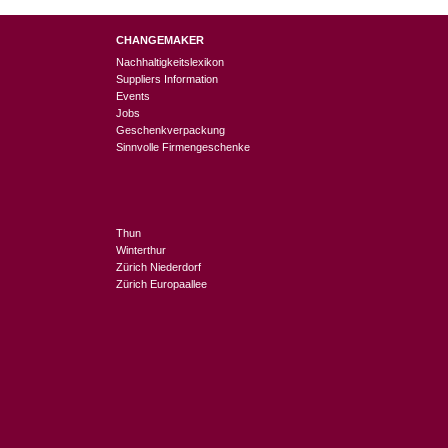
CHANGEMAKER
Nachhaltigkeitslexikon
Suppliers Information
Events
Jobs
Geschenkverpackung
Sinnvolle Firmengeschenke
Thun
Winterthur
Zürich Niederdorf
Zürich Europaallee