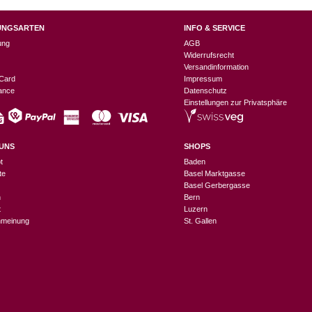
UNGSARTEN
INFO & SERVICE
ung
AGB
Widerrufsrecht
Versandinformation
Card
Impressum
nance
Datenschutz
Einstellungen zur Privatsphäre
UNS
SHOPS
t
Baden
te
Basel Marktgasse
Basel Gerbergasse
n
Bern
t
Luzern
meinung
St. Gallen