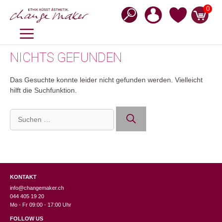
Zum
0
Inhalt
springen
MENÜ
NICHTS GEFUNDEN
Das Gesuchte konnte leider nicht gefunden werden. Vielleicht
hilft die Suchfunktion.
Suchen
nach:
KONTAKT
info@changemaker.ch
044 405 19 20
Mo - Fr 09:00 - 17:00 Uhr
FOLLOW US