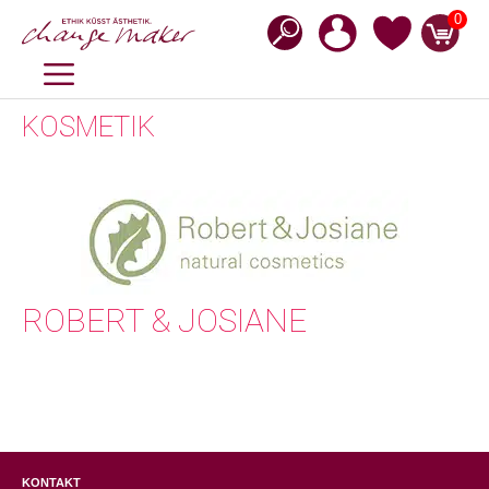
Zum
0
Inhalt
springen
MENÜ
KOSMETIK
ROBERT & JOSIANE
KONTAKT