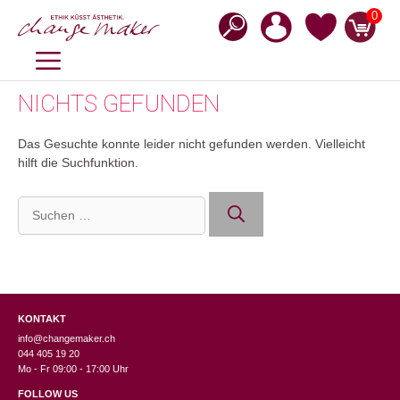
Zum
0
Inhalt
springen
MENÜ
NICHTS GEFUNDEN
Das Gesuchte konnte leider nicht gefunden werden. Vielleicht
hilft die Suchfunktion.
Suchen
nach:
KONTAKT
info@changemaker.ch
044 405 19 20
Mo - Fr 09:00 - 17:00 Uhr
FOLLOW US