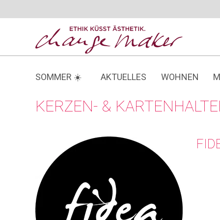
Zum
Inhalt
springen
SOMMER ☀️
AKTUELLES
WOHNEN
M
KERZEN- & KARTENHALTE
FID