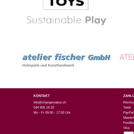
ATE
KONTAKT
ZAHL
info@changemaker.ch
Rechn
044 405 19 20
Twint
Mo - Fr 09:00 - 17:00 Uhr
PayPal
Master
Postfi
Visa