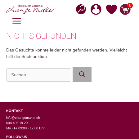
Zum
0
Inhalt
springen
MENÜ
NICHTS GEFUNDEN
Das Gesuchte konnte leider nicht gefunden werden. Vielleicht
hilft die Suchfunktion.
Suchen
nach:
KONTAKT
info@changemaker.ch
044 405 19 20
Mo - Fr 09:00 - 17:00 Uhr
FOLLOW US