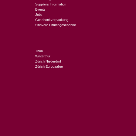
Suppliers Information
Events
Jobs
Geschenkverpackung
Sinnvolle Firmengeschenke
Thun
Winterthur
Zürich Niederdorf
Zürich Europaallee