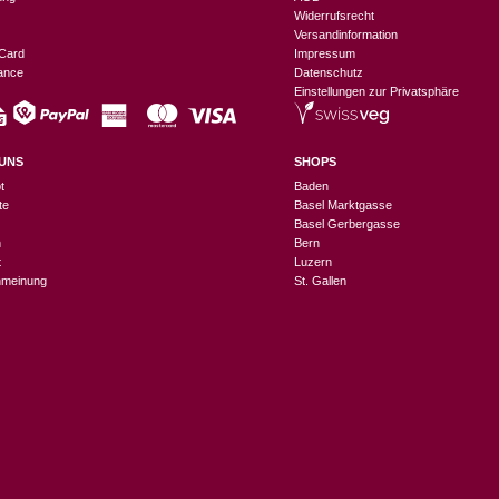
Widerrufsrecht
Versandinformation
Card
Impressum
nance
Datenschutz
Einstellungen zur Privatsphäre
UNS
SHOPS
t
Baden
te
Basel Marktgasse
Basel Gerbergasse
n
Bern
t
Luzern
meinung
St. Gallen