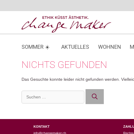
Zum
Inhalt
springen
SOMMER ☀️
AKTUELLES
WOHNEN
M
NICHTS GEFUNDEN
Das Gesuchte konnte leider nicht gefunden werden. Vielleich
Suchen
nach:
KONTAKT
ZAHL
info@changemaker.ch
Rechn