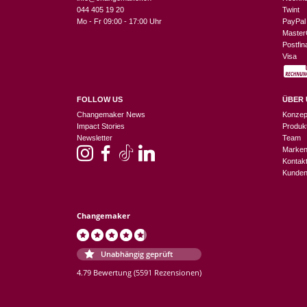
044 405 19 20
Twint
Mo - Fr 09:00 - 17:00 Uhr
PayPal
Master
Postfi
Visa
FOLLOW US
ÜBER 
Changemaker News
Konzep
Impact Stories
Produk
Newsletter
Team
Marke
Kontak
Kunden
Changemaker
Unabhängig geprüft
4.79 Bewertung
(5591 Rezensionen)