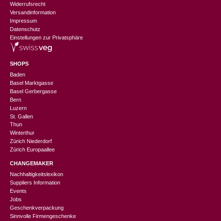
Widerrufsrecht
Versandinformation
Impressum
Datenschutz
Einstellungen zur Privatsphäre
SHOPS
Baden
Basel Marktgasse
Basel Gerbergasse
Bern
Luzern
St. Gallen
Thun
Winterthur
Zürich Niederdorf
Zürich Europaallee
CHANGEMAKER
Nachhaltigkeitslexikon
Suppliers Information
Events
Jobs
Geschenkverpackung
Sinnvolle Firmengeschenke