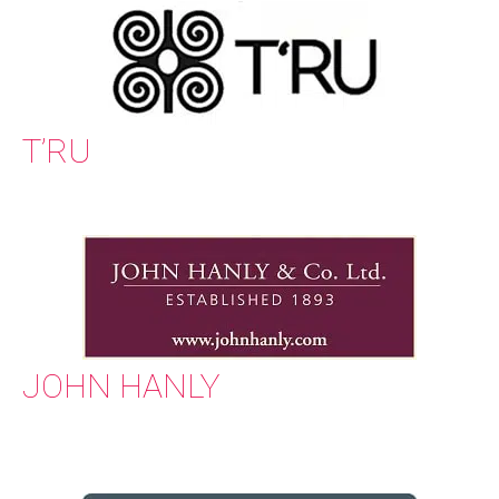
T’RU
JOHN HANLY