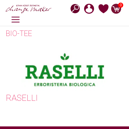
Zum
0
Inhalt
springen
MENÜ
BIO-TEE
RASELLI