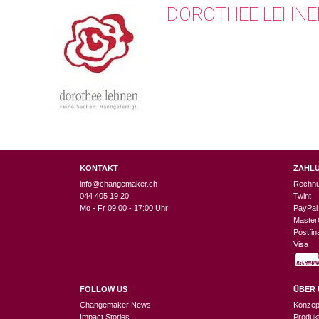
DOROTHEE LEHNE
KONTAKT
ZAHL
info@changemaker.ch
Rechn
044 405 19 20
Twint
Mo - Fr 09:00 - 17:00 Uhr
PayPal
Master
Postfi
Visa
FOLLOW US
ÜBER 
Changemaker News
Konzep
Impact Stories
Produk