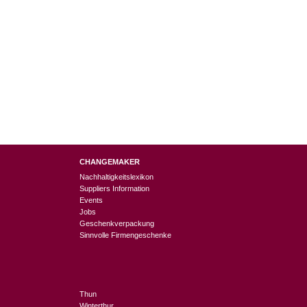
CHANGEMAKER
Nachhaltigkeitslexikon
Suppliers Information
Events
Jobs
Geschenkverpackung
Sinnvolle Firmengeschenke
Thun
Winterthur