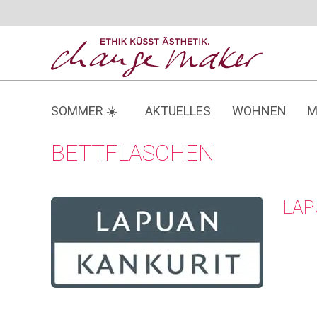
Zum
Inhalt
springen
SOMMER ☀️
AKTUELLES
WOHNEN
M
BETTFLASCHEN
LAP