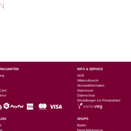
N
UNGSARTEN
INFO & SERVICE
ung
AGB
Widerrufsrecht
Versandinformation
Card
Impressum
nance
Datenschutz
Einstellungen zur Privatsphäre
UNS
SHOPS
t
Baden
te
Basel Marktgasse