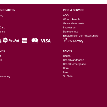
UNGSARTEN
INFO & SERVICE
ung
AGB
Widerrufsrecht
Versandinformation
Card
Impressum
nance
Datenschutz
Einstellungen zur Privatsphäre
UNS
SHOPS
t
Baden
te
Basel Marktgasse
Basel Gerbergasse
n
Bern
t
Luzern
meinung
St. Gallen