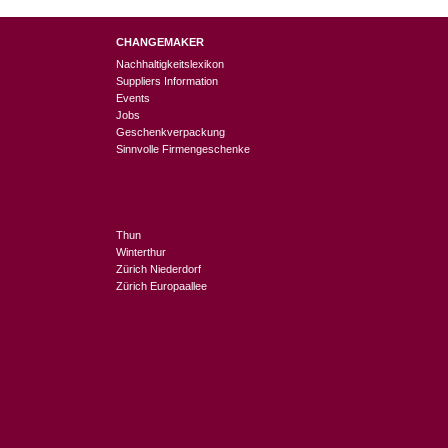
CHANGEMAKER
Nachhaltigkeitslexikon
Suppliers Information
Events
Jobs
Geschenkverpackung
Sinnvolle Firmengeschenke
Thun
Winterthur
Zürich Niederdorf
Zürich Europaallee