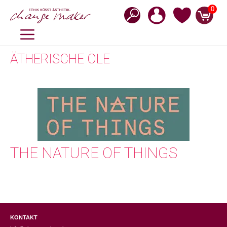
Zum
0
Inhalt
springen
MENÜ
ÄTHERISCHE ÖLE
THE NATURE OF THINGS
KONTAKT