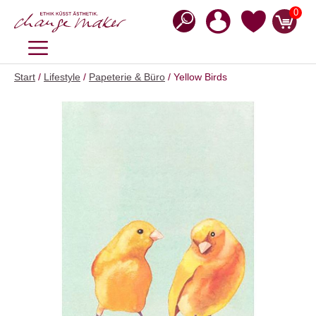
Zum
0
Inhalt
springen
MENÜ
Start
/
Lifestyle
/
Papeterie & Büro
/ Yellow Birds