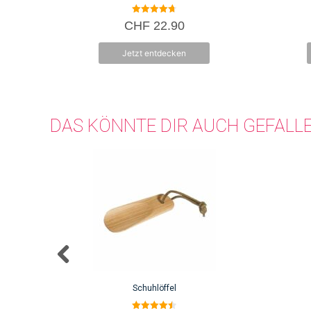
4.75
CHF
22.90
von 5
Jetzt entdecken
DAS KÖNNTE DIR AUCH GEFALL
Schuhlöffel