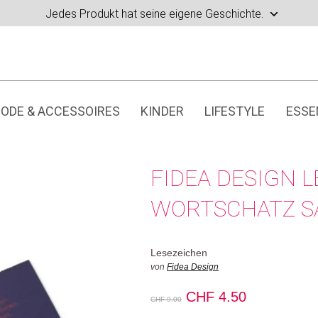
Jedes Produkt hat seine eigene Geschichte.
ODE & ACCESSOIRES
KINDER
LIFESTYLE
ESSE
FIDEA DESIGN 
WORTSCHATZ S
Lesezeichen
von
Fidea Design
Ursprünglicher
Aktueller
CHF
4.50
CHF
9.00
Preis
Preis