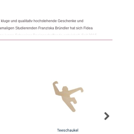
e, kluge und qualitativ hochstehende Geschenke und
maligen Studierenden Franziska Bründler hat sich Fidea
ene junge Schweizer Designschaffende entwickelt. Seit 2015
 Bründler zudem eigene Designschaffende und entwirft auch
Teeschaukel