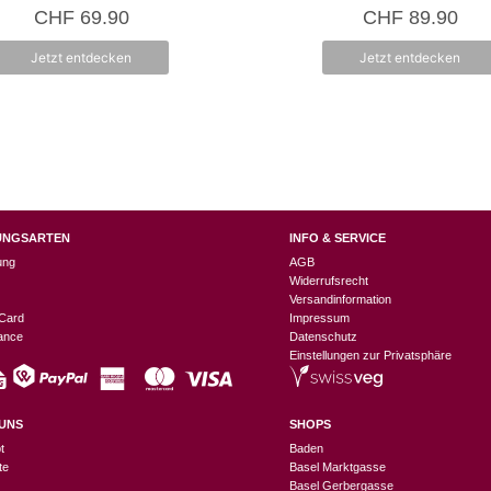
5.00
0
CHF
69.90
CHF
89.90
von 5
v
o
n
Jetzt entdecken
Jetzt entdecken
5
UNGSARTEN
INFO & SERVICE
ung
AGB
Widerrufsrecht
Versandinformation
Card
Impressum
nance
Datenschutz
Einstellungen zur Privatsphäre
UNS
SHOPS
t
Baden
te
Basel Marktgasse
Basel Gerbergasse