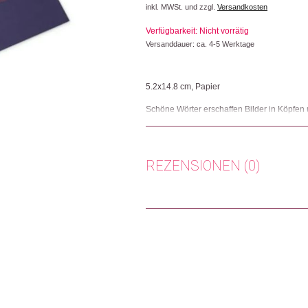
inkl. MWSt. und zzgl.
Versandkosten
war:
ist:
Verfügbarkeit: Nicht vorrätig
CHF 9.00
CHF 4.50.
Versanddauer: ca. 4-5 Werktage
5.2x14.8 cm, Papier
Schöne Wörter erschaffen Bilder in Köpfen
diesem wortgewandten Lesezeichen weiss 
Herkunft: Schweiz
Produktion: Deutschland
REZENSIONEN (0)
Artikelnummer: 111182.02
Kategorien:
Wohnen
Es gibt noch keine Rezensionen.
Weitere Produkte shoppen, die diesem Cha
Nur angemeldete Kunden, die dieses
Dieses Produkt weiterempfehlen: