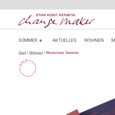
Zum
Inhalt
springen
SOMMER ☀️
AKTUELLES
WOHNEN
M
Start
/
Wohnen
/ Wortschatz Sankofa