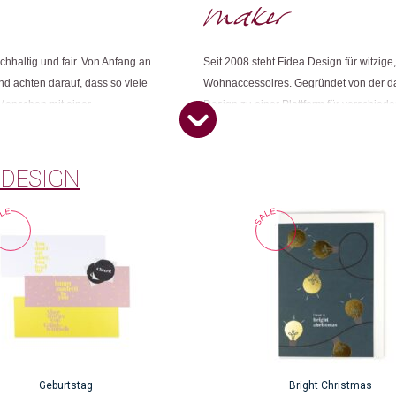
hhaltig und fair. Von Anfang an
Seit 2008 steht Fidea Design für witzig
nd achten darauf, dass so viele
Wohnaccessoires. Gegründet von der da
 Menschen mit einer
Design zu einer Plattform für verschied
volle Arbeit generieren. Neben
beschäftig das Team rund um Franziska
punkt. Anregungen,
immer mehr Produkte inhouse.
mgesetzt und weiterentwickelt.
 DESIGN
Geburtstag
Bright Christmas