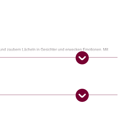
 und zaubern Lächeln in Gesichter und erwecken Emotionen. Mit
man immer, wo man (im Buch) gerade steht.
ngemaker Kriterium entsprechen:
 Produkt gekauft haben, dürfen eine Rezension abgeben.