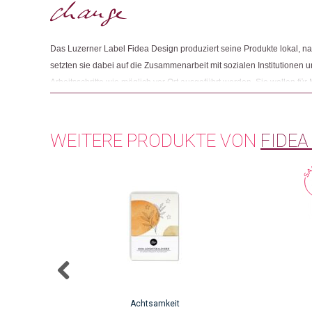
Das Luzerner Label Fidea Design produziert seine Produkte lokal, nac
setzten sie dabei auf die Zusammenarbeit mit sozialen Institutionen u
Arbeitsschritte wie möglich vor Ort ausgeführt werden. Sie wollen für
Beeinträchtigung oder mit erschwertem Zugang zum Arbeitsmarkt sinn
der Produktion steht der Austausch mit den Produzierenden im Mittel
Verbesserungsvorschläge und Inputs werden laufend aufgenommen, u
WEITERE PRODUKTE VON
FIDEA
Achtsamkeit