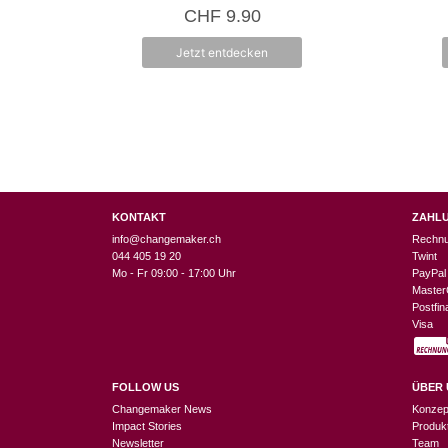
4.50
CHF
9.90
von 5
Jetzt entdecken
KONTAKT
ZAHL
info@changemaker.ch
Rechn
044 405 19 20
Twint
Mo - Fr 09:00 - 17:00 Uhr
PayPal
Master
Postfi
Visa
FOLLOW US
ÜBER 
Changemaker News
Konzep
Impact Stories
Produk
Newsletter
Team