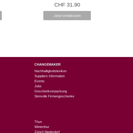
5.00
CHF
31.90
von 5
Jetzt entdecken
CHANGEMAKER
Nachhaltigkeitslexikon
Suppliers Information
Events
Jobs
Geschenkverpackung
Sinnvolle Firmengeschenke
Thun
Winterthur
Zürich Niederdorf