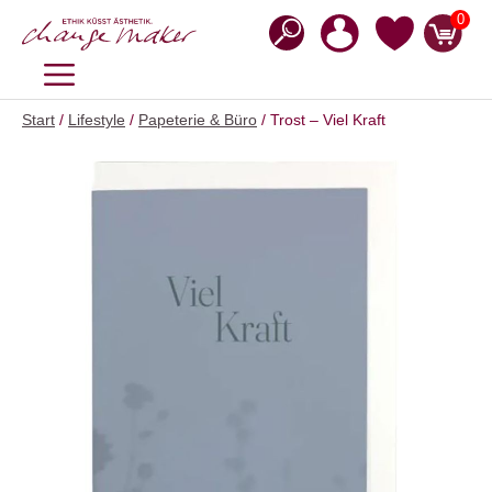
Zum
0
Inhalt
springen
MENÜ
Start
/
Lifestyle
/
Papeterie & Büro
/ Trost – Viel Kraft