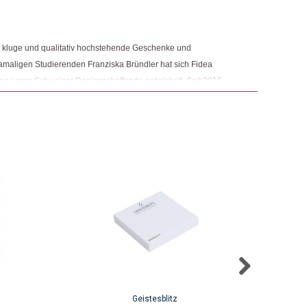
e, kluge und qualitativ hochstehende Geschenke und
maligen Studierenden Franziska Bründler hat sich Fidea
ene junge Schweizer Designschaffende entwickelt. Seit 2015
 Bründler zudem eigene Designschaffende und entwirft auch
Geistesblitz