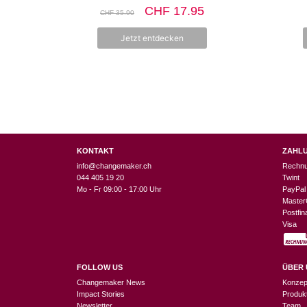
0
Ursprünglicher
Aktueller
CHF
17.95
CHF
35.90
v
Preis
Preis
o
n
war:
ist:
Jetzt entdecken
5
CHF 35.90
CHF 17.95.
KONTAKT
ZAHL
info@changemaker.ch
Rechn
044 405 19 20
Twint
Mo - Fr 09:00 - 17:00 Uhr
PayPal
Master
Postfi
Visa
FOLLOW US
ÜBER 
Changemaker News
Konzep
Impact Stories
Produk
Newsletter
Team