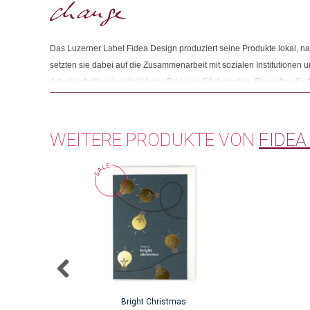
Das Luzerner Label Fidea Design produziert seine Produkte lokal, nac
setzten sie dabei auf die Zusammenarbeit mit sozialen Institutionen u
Arbeitsschritte wie möglich vor Ort ausgeführt werden. Sie wollen für
Beeinträchtigung oder mit erschwertem Zugang zum Arbeitsmarkt sinn
der Produktion steht der Austausch mit den Produzierenden im Mittel
Verbesserungsvorschläge und Inputs werden laufend aufgenommen, u
WEITERE PRODUKTE VON
FIDEA
Bright Christmas