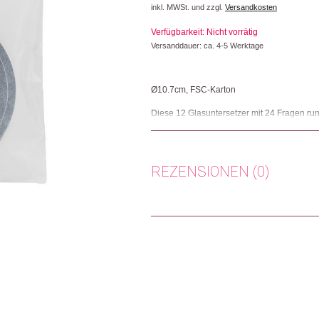
inkl. MWSt. und zzgl.
Versandkosten
war:
ist:
Verfügbarkeit: Nicht vorrätig
CHF 20.00
CHF 10.0
Versanddauer: ca. 4-5 Werktage
Ø10.7cm, FSC-Karton
Diese 12 Glasuntersetzer mit 24 Fragen ru
Gespräche über Sinn, Sinnvolles und Sinn
seinem Buch “Arbeite mit Sinn!” geht er verti
Herkunft: Deutschland
REZENSIONEN (0)
Produktion: Schweiz
Artikelnummer: 109278.02
Kategorien:
Tisch & Küche
,
Wohnen
Es gibt noch keine Rezensionen.
Weitere Produkte shoppen, die diesem Cha
Nur angemeldete Kunden, die dieses
Dieses Produkt weiterempfehlen: