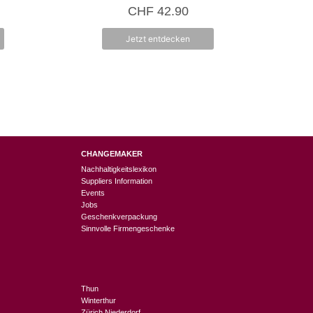
0
CHF
42.90
v
o
n
Jetzt entdecken
5
CHANGEMAKER
Nachhaltigkeitslexikon
Suppliers Information
Events
Jobs
Geschenkverpackung
Sinnvolle Firmengeschenke
Thun
Winterthur
Zürich Niederdorf