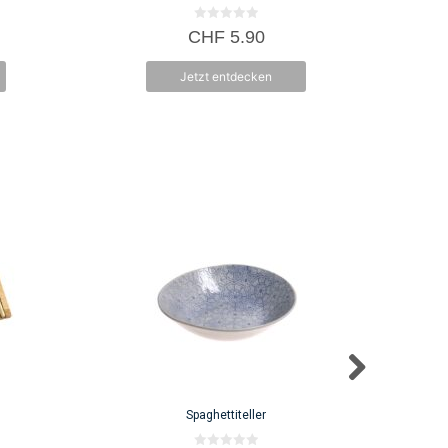
0
CHF
5.90
v
o
n
Jetzt entdecken
5
Spaghettiteller