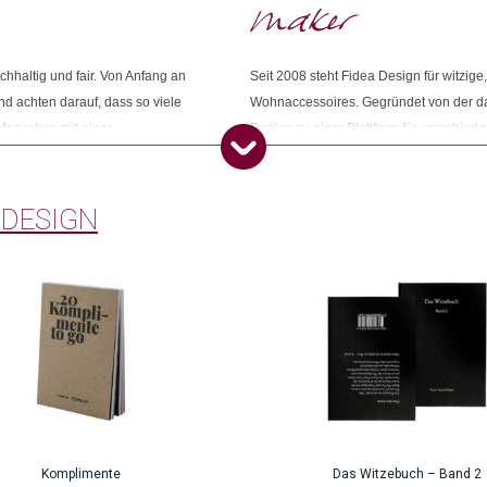
hhaltig und fair. Von Anfang an
Seit 2008 steht Fidea Design für witzig
nd achten darauf, dass so viele
Wohnaccessoires. Gegründet von der da
 Menschen mit einer
Design zu einer Plattform für verschied
volle Arbeit generieren. Neben
beschäftig das Team rund um Franziska
punkt. Anregungen,
immer mehr Produkte inhouse.
mgesetzt und weiterentwickelt.
 DESIGN
Komplimente
Das Witzebuch – Band 2