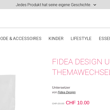
Jedes Produkt hat seine eigene Geschichte.
ODE & ACCESSOIRES
KINDER
LIFESTYLE
ESSE
FIDEA DESIGN 
THEMAWECHSEL
Untersetzer
von
Fidea Design
Ursprünglicher
Aktueller
CHF
10.00
CHF
20.00
Preis
Preis