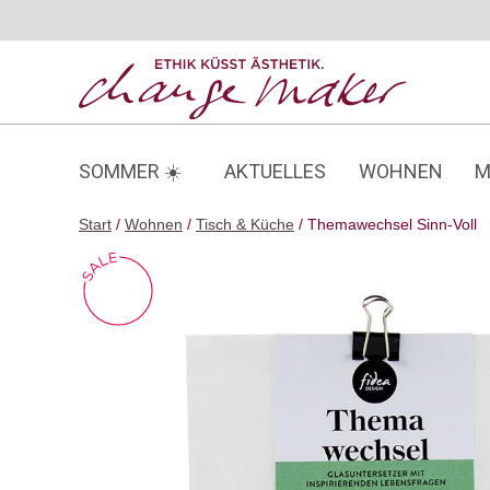
Zum
Inhalt
springen
SOMMER ☀️
AKTUELLES
WOHNEN
M
Start
/
Wohnen
/
Tisch & Küche
/ Themawechsel Sinn-Voll