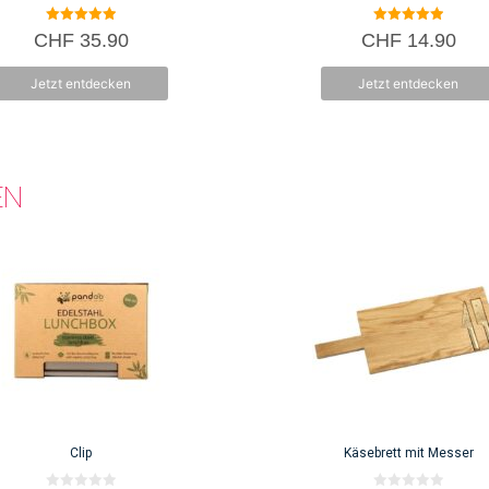
5.00
5.00
CHF
35.90
CHF
14.90
von 5
von 5
Jetzt entdecken
Jetzt entdecken
EN
Clip
Käsebrett mit Messer