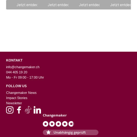
n
n
5
5
Jetzt entdecken
Jetzt entdecken
Jetzt entdecken
Jetzt entdecke
5
KONTAKT
info@changemaker.ch
044 405 19 20
Mo - Fr 09:00 - 17:00 Uhr
FOLLOW US
Changemaker News
Impact Stories
Newsletter
Changemaker
Unabhängig geprüft