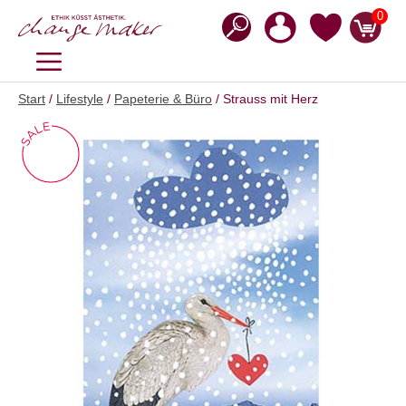
Zum
0
Inhalt
springen
MENÜ
Start
/
Lifestyle
/
Papeterie & Büro
/ Strauss mit Herz