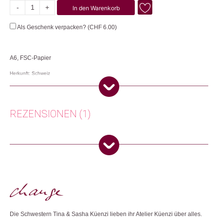
-
+
In den Warenkorb
Strauss
mit
Als Geschenk verpacken? (
CHF
6.00
)
Herz
Menge
A6, FSC-Papier
Herkunft: Schweiz
Produktion: Schweiz
Artikelnummer: 107728.23
Kategorien:
Karten
,
Lifestyle
,
Papeterie & Büro
REZENSIONEN (1)
Weitere Produkte shoppen, die diesem Changemaker Kriterium
entsprechen:
Sylvia S.
(Verifizierter Käufer)
–
25. März 2025
5
von 5
Wunderschönes Motiv!
Dieses Produkt weiterempfehlen:
Nur angemeldete Kunden, die dieses Produkt gekauft haben,
dürfen eine Rezension abgeben.
Die Schwestern Tina & Sasha Küenzi lieben ihr Atelier Küenzi über alles.