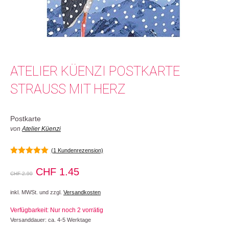
ATELIER KÜENZI POSTKARTE
STRAUSS MIT HERZ
Postkarte
von
Atelier Küenzi
(
1
Kundenrezension)
5.00
von 5
Ursprünglicher
Aktueller
CHF
1.45
CHF
2.90
Preis
Preis
inkl. MWSt. und zzgl.
Versandkosten
war:
ist:
Verfügbarkeit: Nur noch 2 vorrätig
CHF 2.90
CHF 1.45.
Versanddauer: ca. 4-5 Werktage