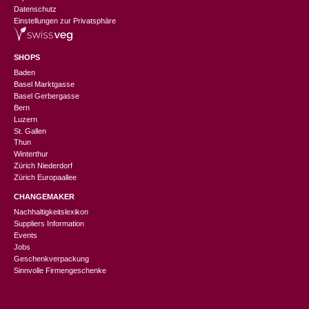
Datenschutz
Einstellungen zur Privatsphäre
SHOPS
Baden
Basel Marktgasse
Basel Gerbergasse
Bern
Luzern
St. Gallen
Thun
Winterthur
Zürich Niederdorf
Zürich Europaallee
CHANGEMAKER
Nachhaltigkeitslexikon
Suppliers Information
Events
Jobs
Geschenkverpackung
Sinnvolle Firmengeschenke
CHF
95.90
In den Warenkorb