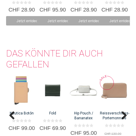
Textildesigns holt sie sich beim Reisen und aus der Natur.
0
0
0
0
CHF
28.90
CHF
95.90
CHF
28.90
CHF
28.90
C
v
v
v
v
o
o
o
o
n
n
n
n
Jetzt entdecken
Jetzt entdecken
Jetzt entdecken
Jetzt entdecke
5
5
5
5
DAS KÖNNTE DIR AUCH
GEFALLEN
Nautica Botón
Fold
Hip Pouch /
Reissverschluss-
Bananatex
Portemonnaie
0
0
CHF
99.00
CHF
69.90
C
v
v
0
0
Ursp
CHF
95.00
o
o
CHF
130.00
v
v