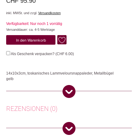
CHF
95.90
inkl. MWSt. und zzgl.
Versandkosten
Verfügbarkeit: Nur noch 1 vorrätig
Versanddauer: ca. 4-5 Werktage
Sonne
In den Warenkorb
Menge
Als Geschenk verpacken? (
CHF
6.00
)
14x10x3cm, toskanisches Lammveloursnappaleder, Metallbügel
gelb
Praktisches Clip-Portemonnaie mit 2 Fächern für eine bessere
Unterteilung.
Herkunft: Schweiz
REZENSIONEN (0)
Produktion: Schweiz
Artikelnummer: 108158.14
Kategorien:
Geldbörsen & Etuis
,
Mode
,
Mode & Accessoires
,
Taschen &
Es gibt noch keine Rezensionen.
Rucksäcke