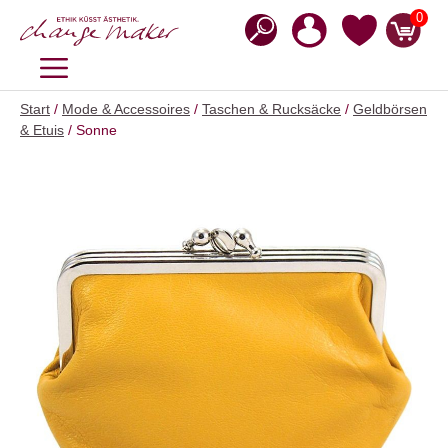
Zum
0
Inhalt
springen
MENÜ
Start
/
Mode & Accessoires
/
Taschen & Rucksäcke
/
Geldbörsen
& Etuis
/ Sonne