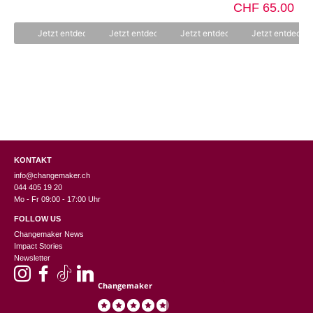
n
n
Prei
Akt
o
CHF
o
65.00
5
5
n
n
war:
Pre
5
5
CHF 
ist:
Jetzt entdecken
Jetzt entdecken
Jetzt entdecken
Jetzt entdecke
CHF
KONTAKT
info@changemaker.ch
044 405 19 20
Mo - Fr 09:00 - 17:00 Uhr
FOLLOW US
Changemaker News
Impact Stories
Newsletter
Changemaker